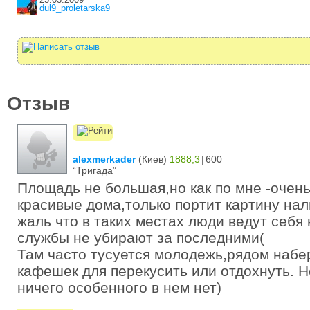
dul9_proletarska9
Отзыв
alexmerkader
(
Киев
)
1888,3
|
600
“Тригада”
Площадь не большая,но как по мне -очень
красивые дома,только портит картину на
жаль что в таких местах люди ведут себя 
службы не убирают за последними(
Там часто тусуется молодежь,рядом набе
кафешек для перекусить или отдохнуть. Н
ничего особенного в нем нет)