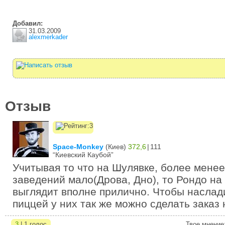
Добавил:
31.03.2009
alexmerkader
Отзыв
Space-Monkey
(
Киев
)
372,6
|
111
“Киевский Каубой”
Учитывая то что на Шулявке, более мене
заведений мало(Дрова, Дно), то Рондо н
выглядит вполне прилично. Чтобы наслад
пиццей у них так же можно сделать заказ 
3
| 1 голос
Твое мнение