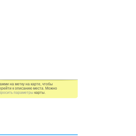
ажми на метку на карте, чтобы
ерейти к описанию места. Можно
бросить параметры
карты.