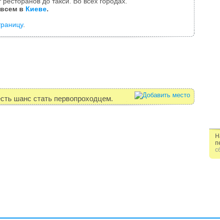
 ресторанов до такси. Во всех городах.
 всем в
Киеве
.
траницу
.
есть шанс стать первопроходцем.
Н
п
с