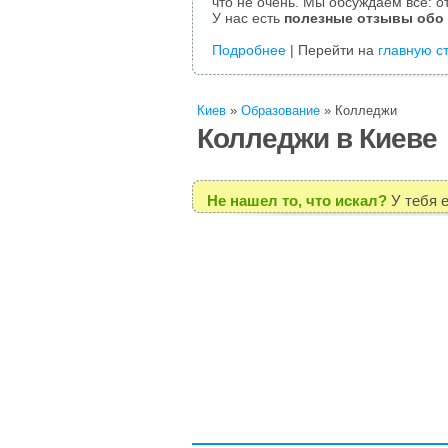
что не очень. Мы обсуждаем все: от
У нас есть
полезные отзывы обо
Подробнее
| Перейти на
главную с
Киев
»
Образование
»
Колледжи
Колледжи в Киеве
Не нашел то, что искал?
У тебя 