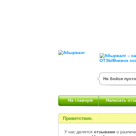
Не бойся пусто
На главную
Написать отз
Приветствие.
У нас делятся
отзывами
о различн