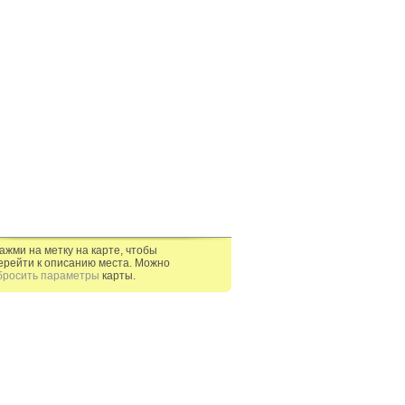
ажми на метку на карте, чтобы
ерейти к описанию места. Можно
бросить параметры
карты.