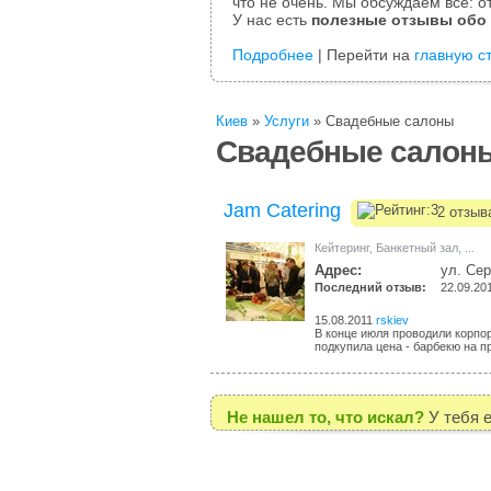
что не очень. Мы обсуждаем все: от
У нас есть
полезные отзывы обо
Подробнее
| Перейти на
главную с
Киев
»
Услуги
»
Свадебные салоны
Свадебные салоны
Jam Catering
2 отзыв
Кейтеринг
,
Банкетный зал
,
...
Адрес:
ул. Се
Последний отзыв:
22.09.20
15.08.2011
rskiev
В конце июля проводили корпо
подкупила цена - барбекю на пр
Не нашел то, что искал?
У тебя 