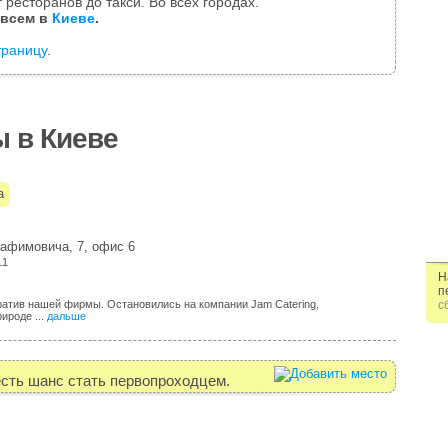
 ресторанов до такси. Во всех городах.
 всем в
Киеве
.
траницу
.
 в Киеве
а
рафимовича, 7, офис 6
11
Н
п
ратив нашей фирмы. Остановились на компании Jam Catering,
с
ироде ...
дальше
есть шанс стать первопроходцем.