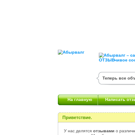
Теперь все об
На главную
Написать отз
Приветствие.
У нас делятся
отзывами
о различн