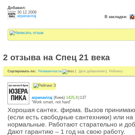
Добавил:
30.12.2008
arpanaviraj
В закладки:
2 отзыва на Спец 21 века
Сортировать по:
Релевантности
|
Дате добавления
|
Рейтингу
arpanaviraj
(
Киев
)
1425,8
|
137
“Work smart, not hard”
Хорошая сантех. фирма. Вызов принимаю
(если есть свободные сантехники) или на
нормальные. Работают старательно и доб
Дают гарантию – 1 год на свою работу.