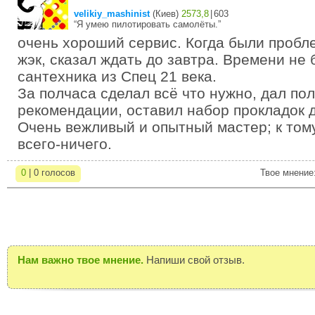
velikiy_mashinist
(
Киев
)
2573,8
|
603
“Я умею пилотировать самолёты.”
очень хороший сервис. Когда были пробл
жэк, сказал ждать до завтра. Времени не
сантехника из Спец 21 века.
За полчаса сделал всё что нужно, дал по
рекомендации, оставил набор прокладок д
Очень вежливый и опытный мастер; к тому
всего-ничего.
0
| 0 голосов
Твое мнение
Нам важно твое мнение.
Напиши свой отзыв.