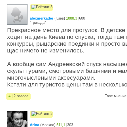
alexmerkader
(
Киев
)
1888,3
|
600
“Тригада”
Прекрасное место для прогулок. В детсве
ходит на день Киева по спуска, тогда там
конкурсы, рыцарские поединки и просто 
щас ничего не изменилось.
А вообще сам Андреевский спуск насыще
скульптурами, смотровыми башнями и мал
многочыслеными аксесуарами.
Кстати для туристов цены там в несколько
4
| 2 голоса
Твое мнение
Arina
(
Москва
)
511,1
|
303