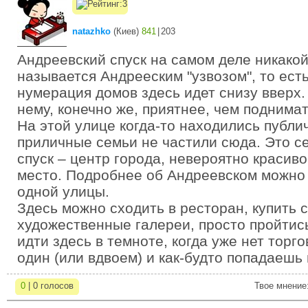
natazhko
(
Киев
)
841
|
203
Андреевский спуск на самом деле никакой 
называется Андрееским "узвозом", то ест
нумерация домов здесь идет снизу вверх.
нему, конечно же, приятнее, чем поднимат
На этой улице когда-то находились публи
приличные семьи не частили сюда. Это с
спуск – центр города, невероятно красиво
место. Подробнее об Андреевском можно 
одной улицы.
Здесь можно сходить в ресторан, купить 
художественные галереи, просто пройтис
идти здесь в темноте, когда уже нет торг
один (или вдвоем) и как-будто попадаешь
0
| 0 голосов
Твое мнение