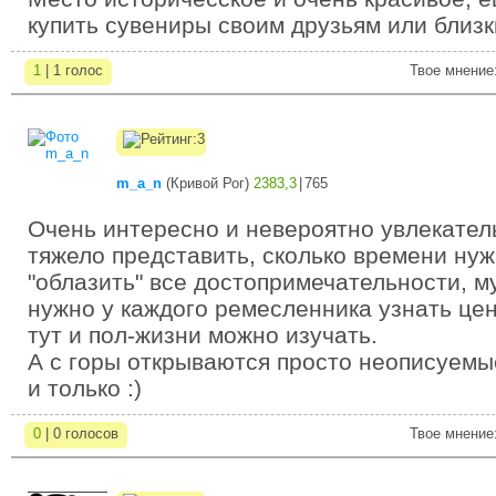
купить сувениры своим друзьям или близ
1
| 1 голос
Твое мнение
m_a_n
(
Кривой Рог
)
2383,3
|
765
Очень интересно и невероятно увлекател
тяжело представить, сколько времени нуж
"облазить" все достопримечательности, му
нужно у каждого ремесленника узнать цен
тут и пол-жизни можно изучать.
А с горы открываются просто неописуемы
и только :)
0
| 0 голосов
Твое мнение