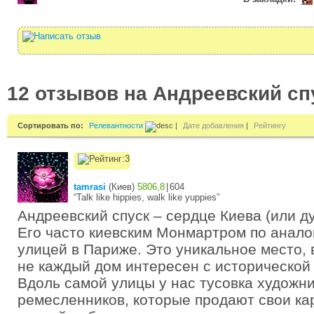
12 отзывов на Андреевский сп
Сортировать по:
Релевантности
|
Дате добавления
|
Рейтингу
tamrasi
(
Киев
)
5806,8
|
604
“Talk like hippies, walk like yuppies”
Андреевский спуск – сердце Киева (или ду
Его часто киевским Монмартром по анало
улицей в Париже. Это уникальное место, 
не каждый дом интересен с исторической 
Вдоль самой улицы у нас тусовка художни
ремесленников, которые продают свои ка