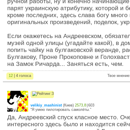
ручной работы, ну и конечно начинающие
парят украинскую атрибутику, которой и б
кроме последних, здесь слава богу много
оригинальных произведений, поделок, укр
Если окажетесь на Андреевском, обязател
музей одной улицы (угадайте какой), в до
попить чайку на булгаковской веранде, р
Булгакову, Проне Прокоповне и Голохваст
на Замок Ричарда... Заняться есть, чем.
12
| 4 голоса
Твое мнение
velikiy_mashinist
(
Киев
)
2573,8
|
603
“Я умею пилотировать самолёты.”
Да, Андреевский спуск класное место. Оч
интересного здесь было и находится сейч