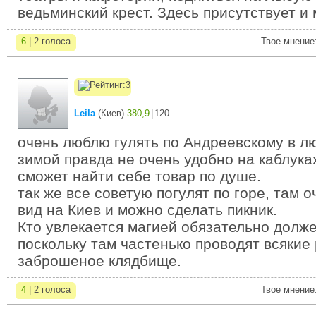
ведьминский крест. Здесь присутствует и 
6
| 2 голоса
Твое мнение
Leila
(
Киев
)
380,9
|
120
очень люблю гулять по Андреевскому в л
зимой правда не очень удобно на каблуках
сможет найти себе товар по душе.
так же все советую погулят по горе, там 
вид на Киев и можно сделать пикник.
Кто увлекается магией обязательно долже
поскольку там частенько проводят всякие
заброшеное клядбище.
4
| 2 голоса
Твое мнение