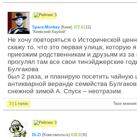
Space-Monkey
(
Киев
)
372,6
|
111
“Киевский Каубой”
Не хочу повторяться о Исторической ценн
скажу то, что это первая улица, которую 
приезжим родственникам и друзьям из за
прогулял там все свои тинэйджерские год
Булгакова
был 2 раза, и планирую посетить чайную
антикварной веранде семейства Булгаков
снежной зимой А. Спуск – неотразим.
3
| 1 голос
Твое мнение
Di-Zi
(
Комсомольск
)
639,8
|
81