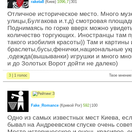
raketa8
(
Киев
)
1096,7
|
301
Отличное историческое место. Много муз
улицы,Булгакова и.т.д) смотровая площад
Поднимаясь по горке вверх можно увидет
количество торгующих. Иностранцы там п
такого изобилия красоты)) Там и картины 
браслеты,бусы,фенички,национальные у
,одежда(вышыванки) игрушки и много мног
и до Золотых Ворот дойти не далеко)
3
| 1 голос
Твое мнение
Fake_Romance
(
Кривой Рог
)
592
|
100
Одно из самых известных мест Киева, есл
бывал на Андреевском спуске очень совет
Место историчесское и очень красивое, 