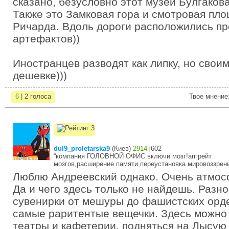
сказано, безусловно этот музей Булгаков
Также это Замковая гора и смотровая пл
Ричарда. Вдоль дороги расположились п
артефактов))
Иностранцев разводят как липку, но своим
дешевке)))
6
| 2 голоса
Твое мнение
dul9_proletarska9
(
Киев
)
2914
|
602
“компания ГОЛОВНОЙ ОФИС включи мозг!апгрейт
мозгов,расширение памяти,переустановка мировоззрени
Люблю Андреевский однако. Очень атмосф
Да и чего здесь только не найдешь. Разн
сувенирки от мешуры до фашистских орд
самые раритентые вещечки. Здесь можно 
театры и кафетерии, подняться на Лысую 