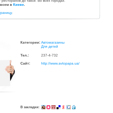
 ресторанов до такси. Во всех городах.
 всем в
Киеве
.
траницу
.
Категории:
Автомагазины
Для детей
Тел.:
237-4-732
Сайт:
http://www.avtopapa.ua/
В закладки: