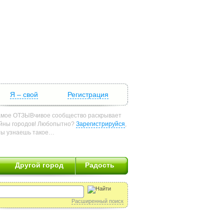
Я – свой
Регистрация
мое ОТЗЫВчивое сообщество раскрывает
йны городов! Любопытно?
Зарегистрируйся
,
ты узнаешь такое…
Другой город
Радость
Расширенный поиск