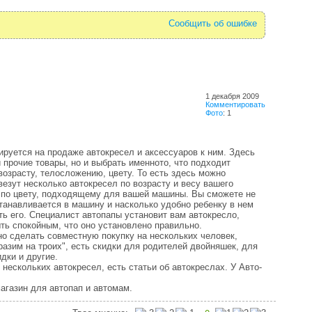
Сообщить об ошибке
1 декабря 2009
Комментировать
Фото
: 1
ируется на продаже автокресел и аксессуаров к ним. Здесь
 прочие товары, но и выбрать именното, что подходит
озрасту, телосложению, цвету. То есть здесь можно
езут несколько автокресел по возрасту и весу вашего
о по цвету, подходящему для вашей машины. Вы сможете не
станавливается в машину и насколько удобно ребенку в нем
ть его. Специалист автопапы установит вам автокресло,
ыть спокойным, что оно установлено правильно.
о сделать совместную покупку на нескольких человек,
азим на троих", есть скидки для родителей двойняшек, для
дки и другие.
 нескольких автокресел, есть статьи об автокреслах. У Авто-
агазин для автопап и автомам.