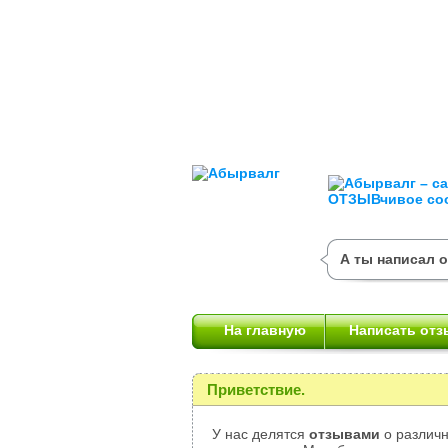
А ты написал 
На главную
Написать отз
Приветствие.
У нас делятся
отзывами
о различн