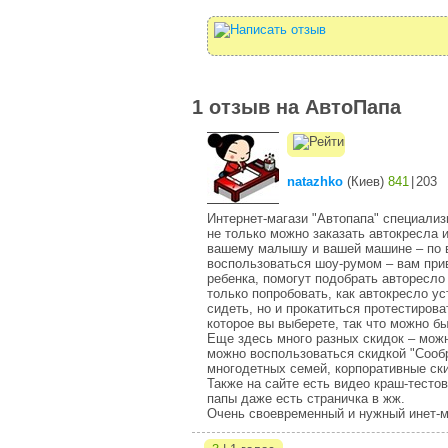
1 отзыв на АвтоПапа
natazhko
(
Киев
)
841
|
203
Интернет-магази "Автопапа" специализ
не только можно заказать автокресла и
вашему малышу и вашей машине – по в
воспользоваться шоу-румом – вам прив
ребенка, помогут подобрать авторесл
только попробовать, как автокресло у
сидеть, но и прокатиться протестирова
которое вы выберете, так что можно б
Еще здесь много разных скидок – можн
можно воспользоваться скидкой "Сообр
многодетных семей, корпоративные ски
Также на сайте есть видео краш-тестов
папы даже есть страничка в жж.
Очень своевременный и нужный инет-м