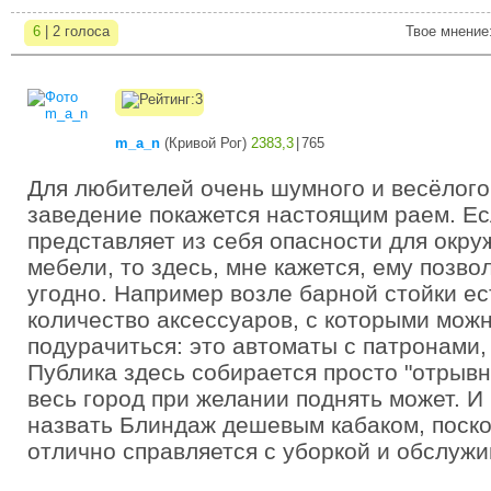
6
| 2 голоса
Твое мнение
m_a_n
(
Кривой Рог
)
2383,3
|
765
Для любителей очень шумного и весёлого
заведение покажется настоящим раем. Ес
представляет из себя опасности для окр
мебели, то здесь, мне кажется, ему позво
угодно. Например возле барной стойки е
количество аксессуаров, с которыми мож
подурачиться: это автоматы с патронами, 
Публика здесь собирается просто "отрывн
весь город при желании поднять может. И
назвать Блиндаж дешевым кабаком, поско
отлично справляется с уборкой и обслуж