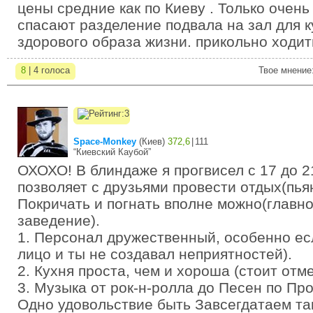
цены средние как по Киеву . Только очень
спасают разделение подвала на зал для к
здорового образа жизни. прикольно ходит
8
| 4 голоса
Твое мнение
Space-Monkey
(
Киев
)
372,6
|
111
“Киевский Каубой”
ОХОХО! В блиндаже я прогвисел с 17 до 2
позволяет с друзьями провести отдых(пьян
Покричать и погнать вполне можно(главно
заведение).
1. Персонал дружественный, особенно ес
лицо и ты не создавал неприятностей).
2. Кухня проста, чем и хороша (стоит отме
3. Музыка от рок-н-ролла до Песен по Про
Одно удовольствие быть Завсегдатаем та