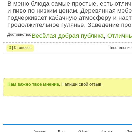
В меню блюда самые простые, есть отличн
и пиво по низким ценам. Деревянная мебе
подчеркивает кабачную атмосферу и наст
продолжительное гулянье. Заведение про
Достоинства:
Весёлая добрая публика
,
Отличны
0
| 0 голосов
Твое мнение
Нам важно твое мнение.
Напиши свой отзыв.
Главная
Блог
О Нас
Контакт
По