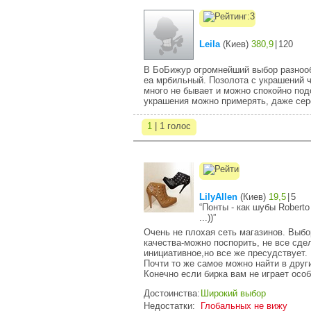
Leila
(
Киев
)
380,9
|
120
В БоБижур огромнейший выбор разнооб
еа мрбильный. Позолота с украшений ч
много не бывает и можно спокойно под
украшения можно примерять, даже сер
1
| 1 голос
LilyAllen
(
Киев
)
19,5
|
5
“Понты - как шубы Roberto
...))”
Очень не плохая сеть магазинов. Выбо
качества-можно поспорить, не все сде
инициативное,но все же пресудствует. 
Почти то же самое можно найти в друг
Конечно если бирка вам не играет особ
Достоинства:
Широкий выбор
Недостатки:
Глобальных не вижу