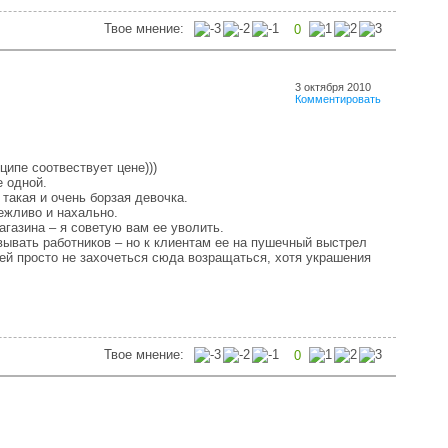
Твое мнение:
0
3 октября 2010
Комментировать
ципе соотвествует цене)))
 одной.
такая и очень борзая девочка.
ежливо и нахально.
агазина – я советую вам ее уволить.
ывать работников – но к клиентам ее на пушечный выстрел
ей просто не захочеться сюда возращаться, хотя украшения
Твое мнение:
0