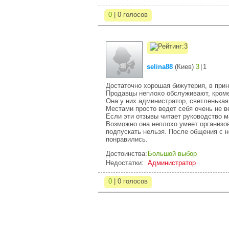
0
| 0 голосов
selina88
(
Киев
)
3
|
1
Достаточно хорошая бижутерия, в прин
Продавцы неплохо обслуживают, кроме
Она у них администратор, светленькая 
Местами просто ведет себя очень не в
Если эти отзывы читает руководство м
Возможно она неплохо умеет организов
подпускать нельзя. После общения с н
понравились.
Достоинства:
Большой выбор
Недостатки:
Администратор
0
| 0 голосов