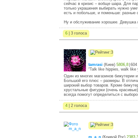
сейчас в кризис – вобще шара. Для па
только украшения выбирать нужно уме
есть и побольше, и поменьше: разные с
Ну и обслуживание хорошее. Девушка п
6
| 3 голоса
tamrasi
(
Киев
)
5806,8
|
604
“Talk like hippies, walk like
Один из многих магазинов бижутерии и
Большой его плюс – размеры. В отличи
широкий выбор товаров. Кроме бижуте
хрустальные фигурки (очень красивые)
всегда помогут определиться с выбор
4
| 2 голоса
m_a_n
(
Кривой Рог
)
2383,