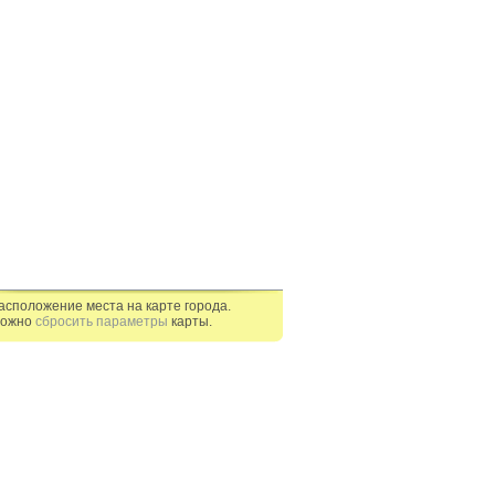
асположение места на карте города.
ожно
сбросить параметры
карты.