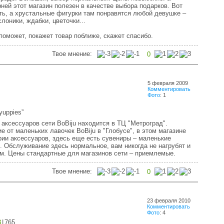
рней этот магазин полезен в качестве выбора подарков. Вот
ть, а хрустальные фигурки там понравятся любой девушке –
лоники, ждабки, цветочки...
оможет, покажет товар поближе, скажет спасибо.
Твое мнение:
0
5 февраля 2009
Комментировать
Фото
: 1
 yuppies”
 аксессуаров сети BoBiju находится в ТЦ "Метроград".
е от маленьких лавочек BoBiju в "Глобусе", в этом магазине
рии аксессуаров, здесь еще есть сувениры – маленькие
. Обслуживание здесь нормальное, вам никогда не нагрубят и
ом. Цены стандартные для магазинов сети – приемлемые.
Твое мнение:
0
23 февраля 2010
Комментировать
Фото
: 4
3
|
765