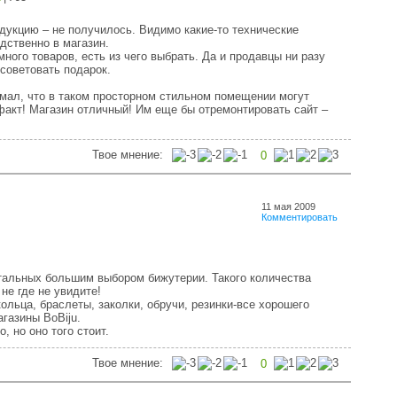
одукцию – не получилось. Видимо какие-то технические
дственно в магазин.
ного товаров, есть из чего выбрать. Да и продавцы ни разу
советовать подарок.
умал, что в таком просторном стильном помещении могут
 факт! Магазин отличный! Им еще бы отремонтировать сайт –
Твое мнение:
0
11 мая 2009
Комментировать
стальных большим выбором бижутерии. Такого количества
не где не увидите!
ольца, браслеты, заколки, обручи, резинки-все хорошего
агазины BoBiju.
 но оно того стоит.
Твое мнение:
0