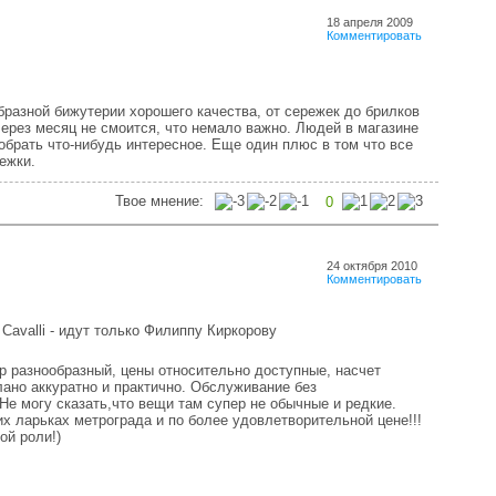
18 апреля 2009
Комментировать
разной бижутерии хорошего качества, от сережек до брилков
ерез месяц не смоится, что немало важно. Людей в магазине
обрать что-нибудь интересное. Еще один плюс в том что все
ежки.
Твое мнение:
0
24 октября 2010
Комментировать
 Cavalli - идут только Филиппу Киркорову
р разнообразный, цены относительно доступные, насчет
лано аккуратно и практично. Обслуживание без
Не могу сказать,что вещи там супер не обычные и редкие.
их ларьках метрограда и по более удовлетворительной цене!!!
ой роли!)