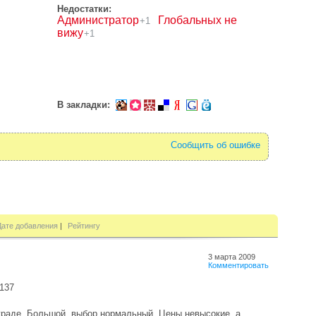
Недостатки:
Администратор
Глобальных не
+1
вижу
+1
В закладки:
Сообщить об ошибке
Дате добавления
|
Рейтингу
3 марта 2009
Комментировать
137
граде. Большой, выбор нормальный. Цены невысокие. а