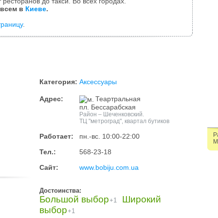
 ресторанов до такси. Во всех городах.
 всем в
Киеве
.
траницу
.
Категория:
Аксессуары
Адрес:
Теартральная
пл. Бессарабская
Район – Шеченковский.
ТЦ "метроград", квартал бутиков
Р
Работает:
пн.-вс. 10:00-22:00
М
Тел.:
568-23-18
Сайт:
www.bobiju.com.ua
Достоинства:
Большой выбор
Широкий
+1
выбор
+1