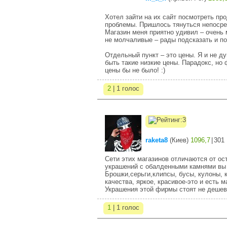
Хотел зайти на их сайт посмотреть пр
проблемы. Пришлось тянуться непосре
Магазин меня приятно удивил – очень м
не молчаливые – рады подсказать и по
Отдельный пункт – это цены. Я и не д
быть такие низкие цены. Парадокс, но
цены бы не было! :)
2
| 1 голос
raketa8
(
Киев
)
1096,7
|
301
Сети этих магазинов отличаются от о
украшений с обалденными камнями вы 
Брошки,серьги,клипсы, бусы, кулоны, к
качества, яркое, красивое-это и есть м
Украшения этой фирмы стоят не дешево,
1
| 1 голос