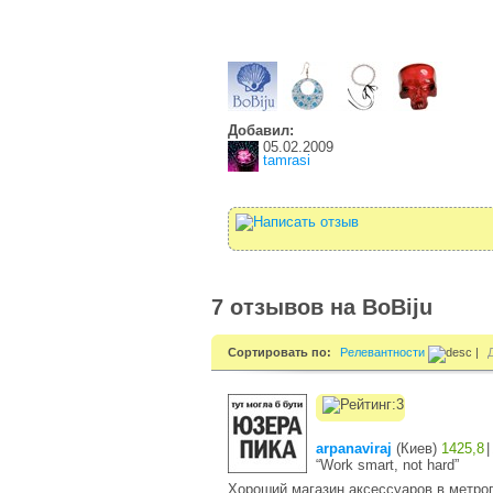
Добавил:
05.02.2009
tamrasi
7 отзывов на BoBiju
Сортировать по:
Релевантности
|
arpanaviraj
(
Киев
)
1425,8
|
“Work smart, not hard”
Хороший магазин аксессуаров в метро