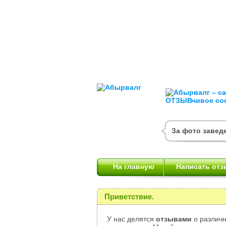
За фото завед
На главную
Написать отз
Приветствие.
У нас делятся
отзывами
о различн