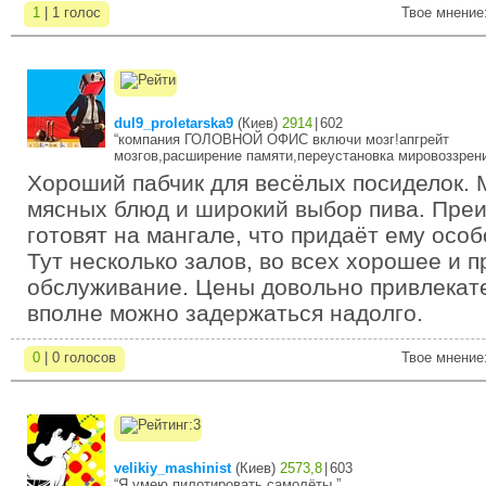
1
| 1 голос
Твое мнение
dul9_proletarska9
(
Киев
)
2914
|
602
“компания ГОЛОВНОЙ ОФИС включи мозг!апгрейт
мозгов,расширение памяти,переустановка мировоззрени
Хороший пабчик для весёлых посиделок. 
мясных блюд и широкий выбор пива. Пре
готовят на мангале, что придаёт ему осо
Тут несколько залов, во всех хорошее и 
обслуживание. Цены довольно привлекате
вполне можно задержаться надолго.
0
| 0 голосов
Твое мнение
velikiy_mashinist
(
Киев
)
2573,8
|
603
“Я умею пилотировать самолёты.”