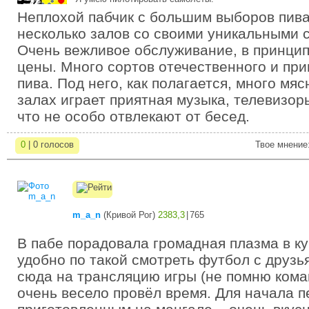
Неплохой пабчик с большим выборов пива 
несколько залов со своими уникальными 
Очень вежливое обслуживание, в принцип
цены. Много сортов отечественного и при
пива. Под него, как полагается, много мяс
залах играет приятная музыка, телевизор
что не особо отвлекают от бесед.
0
| 0 голосов
Твое мнение
m_a_n
(
Кривой Рог
)
2383,3
|
765
В пабе порадовала громадная плазма в к
удобно по такой смотреть футбол с друзья
сюда на трансляцию игры (не помню кома
очень весело провёл время. Для начала п