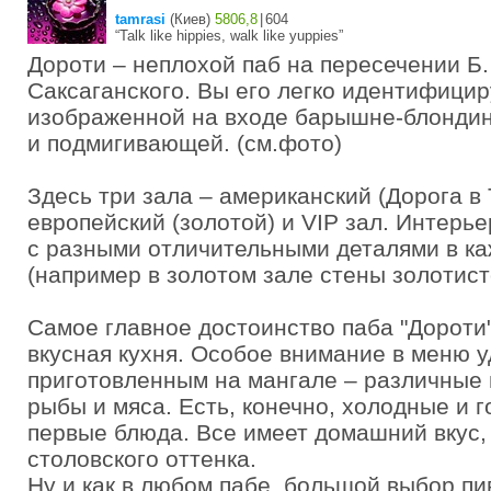
tamrasi
(
Киев
)
5806,8
|
604
“Talk like hippies, walk like yuppies”
Дороти – неплохой паб на пересечении Б.
Саксаганского. Вы его легко идентифицир
изображенной на входе барышне-блондин
и подмигивающей. (см.фото)
Здесь три зала – американский (Дорога в 
европейский (золотой) и VIP зал. Интерь
с разными отличительными деталями в к
(например в золотом зале стены золотист
Самое главное достоинство паба "Дороти
вкусная кухня. Особое внимание в меню 
приготовленным на мангале – различные 
рыбы и мяса. Есть, конечно, холодные и г
первые блюда. Все имеет домашний вкус,
столовского оттенка.
Ну и как в любом пабе, большой выбор пи