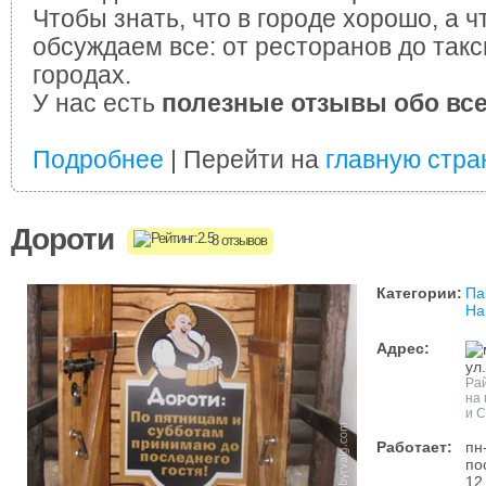
Чтобы знать, что в городе хорошо, а ч
обсуждаем все: от ресторанов до такс
городах.
У нас есть
полезные отзывы обо вс
Подробнее
| Перейти на
главную стра
Дороти
8 отзывов
Категории:
Па
На
Адрес:
ул
Рай
на
и С
Работает:
пн
по
12