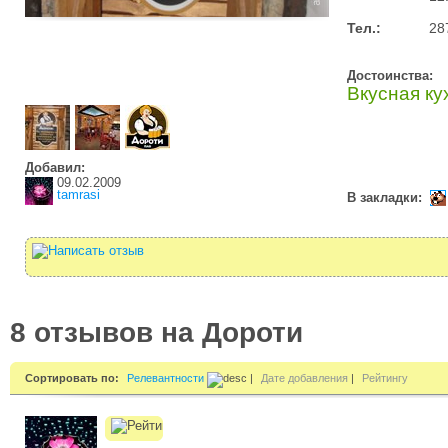
Тел.:
28
Достоинства:
Вкусная ку
Добавил:
09.02.2009
tamrasi
В закладки:
8 отзывов на Дороти
Сортировать по:
Релевантности
|
Дате добавления
|
Рейтингу