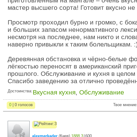
приготовленным на мангале – очень вкус
мастер высшего сорта! Готовит вкусно не 
Просмотр проходил бурно и громко, с бок
и больших запасом ненормативного лексик
несмотря на последнее, нам никто и слова
наверно привыкли к таким болельщикам. :
Деревянная обстановка и чёрно-белые ф
лёгкостью переносят в американский приг
прошлого. Обслуживание и кухня в целом
Спасибо заведению за отлично проведённ
Достоинства:
Вкусная кухня
,
Обслуживание
0
| 0 голосов
Твое мнение
alexmerkader
(
Киев
)
1888,3
|
600