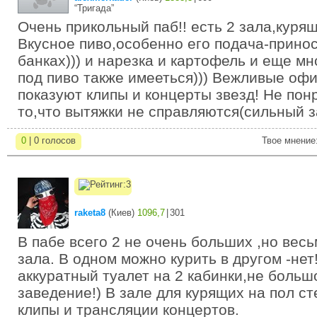
“Тригада”
Очень прикольный паб!! есть 2 зала,куря
Вкусное пиво,особенно его подача-принос
банках))) и нарезка и картофель и еще мн
под пиво также имееться))) Вежливые офи
показуют клипы и концерты звезд! Не по
то,что вытяжки не справляются(сильный з
0
| 0 голосов
Твое мнение
raketa8
(
Киев
)
1096,7
|
301
В пабе всего 2 не очень больших ,но вес
зала. В одном можно курить в другом -нет
аккуратный туалет на 2 кабинки,не больш
заведение!) В зале для курящих на пол с
клипы и трансляции концертов.