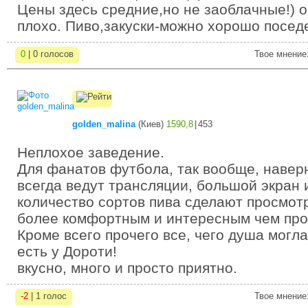
Цены здесь средние,но не заоблачные!) 
плохо. Пиво,закуски-можно хорошо посед
0
| 0 голосов
Твое мнение
golden_malina
(
Киев
)
1590,8
|
453
Неплохое заведение.
Для фанатов футбола, так вообще, наверн
всегда ведут трансляции, большой экран 
количество сортов пива сделают просмот
более комфортным и интересным чем прос
Кроме всего прочего все, чего душа могла
есть у Дороти!
вкусно, много и просто приятно.
-2
| 1 голос
Твое мнение