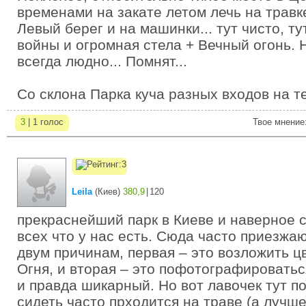
временами на закате летом лечь на травк
Левый берег и на машинки... тут чисто, т
войны и огромная стела + Вечный огонь. 
всегда людно... Помнят...
Со склона Парка куча разных входов на 
3
| 1 голос
Твое мнение
Leila
(
Киев
)
380,9
|
120
прекраснейший парк в Киеве и наверное 
всех что у нас есть. Сюда часто приезж
двум причинам, первая – это возложить ц
Огня, и вторая – это пофотографироваться
и правда шикарный. Но вот лавочек тут по
сидеть часто прходится на траве (а лучше