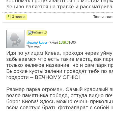
костюмах прогуливаються по местам парк
лениво валяется на травке и рассматрива
5
| 3 голоса
Твое мнение
alexmerkader
(
Киев
)
1888,3
|
600
“Тригада”
Идя по улицам Киева, проходя через уйму
забываемся что есть такие места, как пар
только великое название, но и сам парк п
Высокие кусты зелени проводят тебя по а
гордости – ВЕЧНОМУ ОГНЮ!
Размер парка огромен. Самый красивый в
возле памятника победе, оттуда видно по
берег Киева! Здесь можно очень прикольн
всем советую брать фотоапарат с собой н