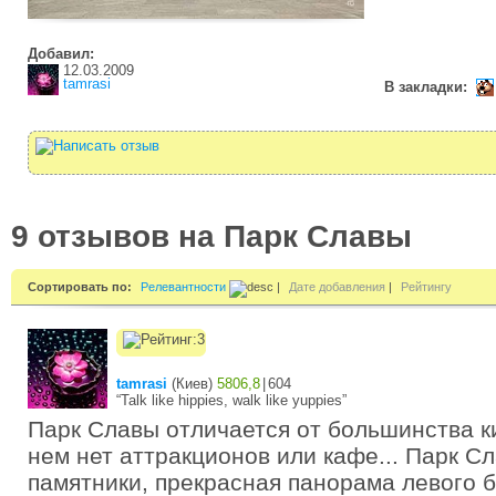
Добавил:
12.03.2009
tamrasi
В закладки:
9 отзывов на Парк Славы
Сортировать по:
Релевантности
|
Дате добавления
|
Рейтингу
tamrasi
(
Киев
)
5806,8
|
604
“Talk like hippies, walk like yuppies”
Парк Славы отличается от большинства ки
нем нет аттракционов или кафе... Парк Сл
памятники, прекрасная панорама левого б