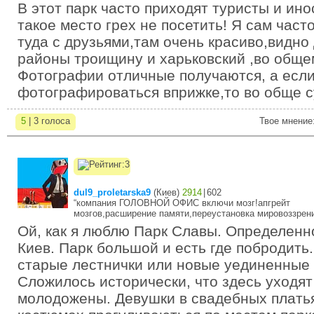
В этот парк часто приходят туристы и ино
такое место грех не посетить! Я сам час
туда с друзьями,там очень красиво,видно
районы троищину и харьковский ,во обще
Фотографии отличные получаются, а есл
фотографироваться вприжке,то во обще с
5
| 3 голоса
Твое мнение
dul9_proletarska9
(
Киев
)
2914
|
602
“компания ГОЛОВНОЙ ОФИС включи мозг!апгрейт
мозгов,расширение памяти,переустановка мировоззрени
Ой, как я люблю Парк Славы. Определенн
Киев. Парк большой и есть где побродить
старые лестнички или новые уединенные 
Сложилось исторически, что здесь уходят
молодожены. Девушки в свадебных платья