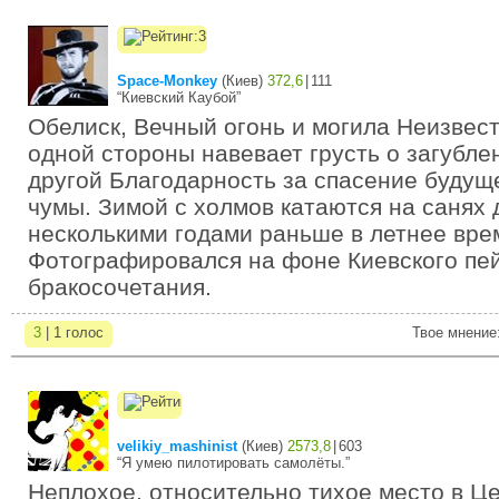
Space-Monkey
(
Киев
)
372,6
|
111
“Киевский Каубой”
Обелиск, Вечный огонь и могила Неизвест
одной стороны навевает грусть о загубле
другой Благодарность за спасение будущ
чумы. Зимой с холмов катаются на санях д
несколькими годами раньше в летнее вре
Фотографировался на фоне Киевского пей
бракосочетания.
3
| 1 голос
Твое мнение
velikiy_mashinist
(
Киев
)
2573,8
|
603
“Я умею пилотировать самолёты.”
Неплохое, относительно тихое место в Ц