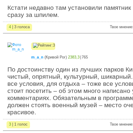
Кстати недавно там установили памятни
сразу за шпилем.
4
| 3 голоса
Твое мнение
m_a_n
(
Кривой Рог
)
2383,3
|
765
По достоинству один из лучших парков Ки
чистый, опрятный, культурный, шикарный
все условия, для отдыха – тоже все услов
стоит посетить – об этом много написано
комментариях. Обязательным в программ
должен стоять военный музей – место оче
красивое.
3
| 1 голос
Твое мнение