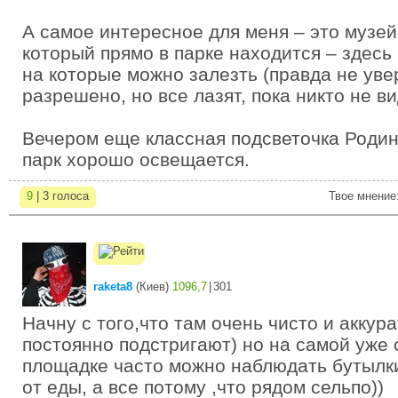
А самое интересное для меня – это музей
который прямо в парке находится – здесь
на которые можно залезть (правда не увер
разрешено, но все лазят, пока никто не ви
Вечером еще классная подсветочка Родин
парк хорошо освещается.
9
| 3 голоса
Твое мнение
raketa8
(
Киев
)
1096,7
|
301
Начну с того,что там очень чисто и аккур
постоянно подстригают) но на самой уже
площадке часто можно наблюдать бутылки 
от еды, а все потому ,что рядом сельпо))