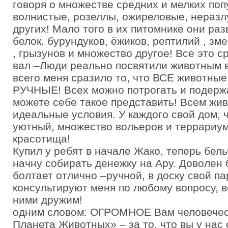
говоря о множестве средних и мелких попу
волнистые, розеллы, ожиреловые, неразл
других! Мало того в их питомнике они раз
белок, бурундуков, ёжиков, рептилий , зм
, грызунов и множество другое! Все это с
вал –Люди реально посвятили животным 
всего меня сразило то, что ВСЕ животны
РУЧНЫЕ! Всех можно потрогать и подержа
можете себе такое представить! Всем жи
идеальные условия. У каждого свой дом, 
уютный, множество вольеров и террариу
красотища!
Купил у ребят в начале Жако, теперь бел
начну собирать денежку на Ару. Доволен
болтает отлично –ручной, в доску свой па
консультируют меня по любому вопросу, в
ними дружим!
одним словом: ОГРОМНОЕ Вам человече
Планета Животных» – за то, что вы у нас 