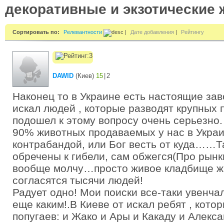
декоративные и экзотические
Сортировать по:
Релевантности
|
Дате добавления
|
Рейтингу
DAWID
(
Киев
)
15
|
2
Наконец то в Украине есть настоящие зав
искал людей , которые разводят крупных п
подошел к этому вопросу очень серьезно.
90% животных продаваемых у нас в Укра
контрабандой, или Бог весть от куда……Т
обречены к гибели, сам обжегся(Про рынк
вообще молчу…просто живое кладбище ж
согласятся тысячи людей!
Радует одно! Мои поиски все-таки увенча
еще каким!.В Киеве от искал ребят , кото
попугаев: и Жако и Ары и Какаду и Алекс