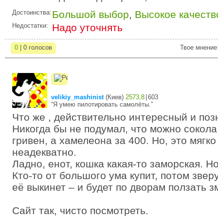
Достоинства:
Большой выбор
,
Высокое качеств
Недостатки:
Надо уточнять
0
| 0 голосов
Твое мнение
velikiy_mashinist
(
Киев
)
2573,8
|
603
“Я умею пилотировать самолёты.”
Что же , действительно интересный и поз
Никогда бы не подумал, что можно сокола
гривен, а хамелеона за 400. Но, это мягко
неадекватно.
Ладно, енот, кошка какая-то заморская. Н
Кто-то от большого ума купит, потом звер
её выкинет – и будет по дворам ползать з
Сайт так, чисто посмотреть.