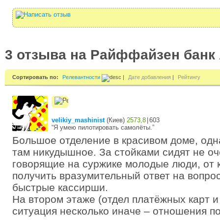
3 отзыва на Райффайзен банк
Сортировать по:
Релевантности
|
Дате добавления
|
Рейтингу
velikiy_mashinist
(
Киев
)
2573,8
|
603
“Я умею пилотировать самолёты.”
Большое отделение в красивом доме, од
там никудышное. За стойками сидят не оч
говорящие на суржике молодые люди, от 
получить вразумительный ответ на вопро
быстрые кассирши.
На втором этаже (отдел платёжных карт и
ситуация несколько иначе – отношения по