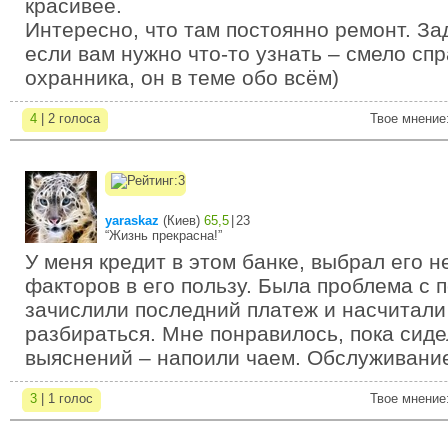
красивее.
Интересно, что там постоянно ремонт. Зад
если вам нужно что-то узнать – смело сп
охранника, он в теме обо всём)
4
| 2 голоса
Твое мнение
yaraskaz
(
Киев
)
65,5
|
23
“Жизнь прекрасна!”
У меня кредит в этом банке, выбрал его н
факторов в его пользу. Была проблема с 
зачислили последний платеж и насчитал
разбираться. Мне понравилось, пока сиде
выяснений – напоили чаем. Обслуживани
3
| 1 голос
Твое мнение