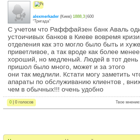
alexmerkader
(
Киев
)
1888,3
|
600
“Тригада”
С учетом что Рафффайзен банк Аваль од
устоичивых банков в Киеве вовремя кризис
отделения как это могло было быть и хуже
приветливое, а так вроде как более мене
хороший, но медленый. Людей в тот день 
пришол было много, может и за этого
они так медлили. Кстати могу заметить чт
апараты по обслуживанию клиентов , вни
чем в обычных!!! очень удобно
0
| 0 голосов
Твое мнение