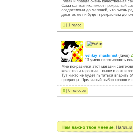
Равак и правда очень качественная са
Сама сантехника имеет прекрасный сов
создателями до мелочей, что очень рад
десяток лет и будет прекрасным допо
1
| 1 голос
velikiy_mashinist
(
Киев
)
2
“Я умею пилотировать са
Мне понравился этот магазин сантехни
качество и гарантия – выше в сотни раз
Тут никто не будет пытаться впарить 
продавцы. Приличный выбор кранов и с
0
| 0 голосов
Нам важно твое мнение.
Напиши 