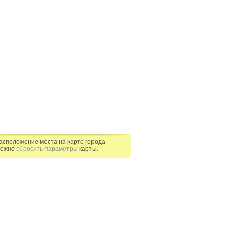
асположение места на карте города.
ожно
сбросить параметры
карты.