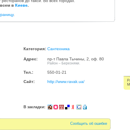
 ресторанов до такси. Во всех городах.
 всем в
Киеве
.
траницу
.
Категория:
Сантехника
Адрес:
пр-т Павла Тычины, 2, оф. 80
Район – Березняки.
Тел.:
550-01-21
Р
Сайт:
http://www.ravak.ua/
М
В закладки:
Сообщить об ошибке