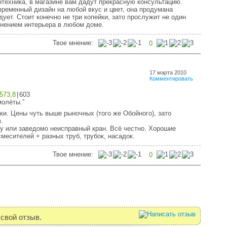
нтехника, в магазине вам дадут прекрасную консультацию.
ременный дизайн на любой вкус и цвет, она продумана
ует. Стоит конечно не три копейки, зато прослужит не один
лнением интерьера в любом доме.
Твое мнение:
0
17 марта 2010
Комментировать
573,8
|
603
молёты.”
ки. Цены чуть выше рыночных (того же Обойного), зато
.
б/у или заведомо неисправный кран. Всё честно. Хорошие
месителей + разных труб, трубок, насадок.
Твое мнение:
0
свой отзыв.