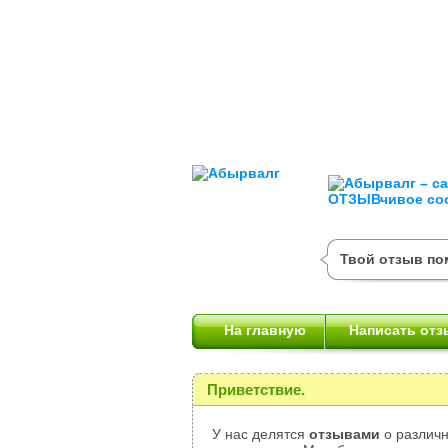
Твой отзыв пом
На главную
Написать отз
Приветствие.
У нас делятся
отзывами
о различн