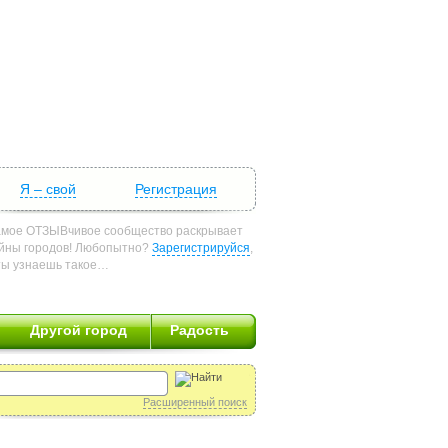
Я – свой
Регистрация
мое ОТЗЫВчивое сообщество раскрывает
йны городов! Любопытно?
Зарегистрируйся
,
ты узнаешь такое…
Другой город
Радость
Расширенный поиск