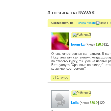
3 отзыва на RAVAK
Сортировать по:
Релевантности
|
boom-ka
(
Киев
)
128,6
|
21
Очень качественная сантехника. В сал
Покупали там сантехнику, когда долла
по старому курсу, т.к. уже не первый 
Есть услуга "Хранение на складе", сто
квартире идет ремонт))
3
| 1 голос
Leila
(
Киев
)
380,9
|
120