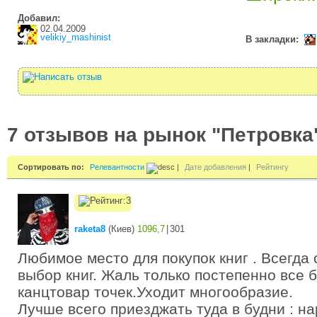
Добавил:
02.04.2009
velikiy_mashinist
В закладки:
7 отзывов на рынок "Петровка
Сортировать по:
Релевантности
|
Дате добавления
|
Рейтингу
raketa8
(
Киев
)
1096,7
|
301
Любимое место для покупок книг . Всегда
выбор книг. Жаль только постепенно все 
канцтовар точек.Уходит многообразие.
Лучше всего приезджать туда в будни : н