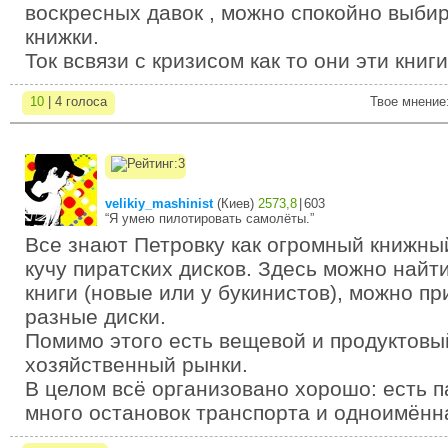
воскресных давок , можно спокойно выбир
книжки.
Ток всвязи с кризисом как то они эти книг
10
| 4 голоса
Твое мнение
velikiy_mashinist
(
Киев
)
2573,8
|
603
“Я умею пилотировать самолёты.”
Все знают Петровку как огромный книжный
кучу пиратских дисков. Здесь можно най
книги (новые или у букинистов), можно п
разные диски.
Помимо этого есть вещевой и продуктовый
хозяйственный рынки.
В целом всё организовано хорошо: есть п
много остановок транспорта и одноимённ