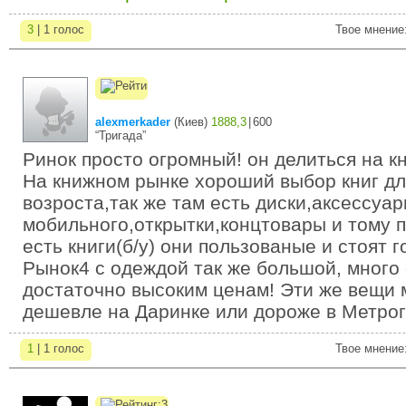
3
| 1 голос
Твое мнение
alexmerkader
(
Киев
)
1888,3
|
600
“Тригада”
Ринок просто огромный! он делиться на к
На книжном рынке хороший выбор книг дл
возроста,так же там есть диски,аксессуа
мобильного,открытки,концтовары и тому п
есть книги(б/у) они пользованые и стоят 
Рынок4 с одеждой так же большой, много
достаточно высоким ценам! Эти же вещи 
дешевле на Даринке или дороже в Метрог
1
| 1 голос
Твое мнение