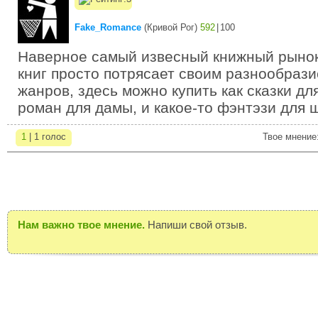
Fake_Romance
(
Кривой Рог
)
592
|
100
Наверное самый извесный книжный рынок
книг просто потрясает своим разнообрази
жанров, здесь можно купить как сказки дл
роман для дамы, и какое-то фэнтэзи для 
1
| 1 голос
Твое мнение
Нам важно твое мнение.
Напиши свой отзыв.