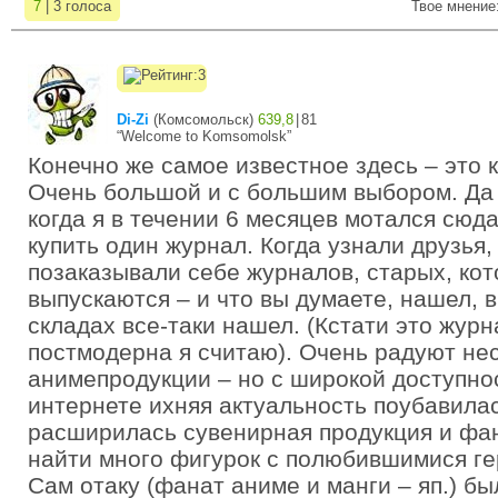
7
| 3 голоса
Твое мнение
Di-Zi
(
Комсомольск
)
639,8
|
81
“Welcome to Komsomolsk”
Конечно же самое известное здесь – это 
Очень большой и с большим выбором. Да 
когда я в течении 6 месяцев мотался сюд
купить один журнал. Когда узнали друзья,
позаказывали себе журналов, старых, ко
выпускаются – и что вы думаете, нашел, в
складах все-таки нашел. (Кстати это жур
постмодерна я считаю). Очень радуют нес
анимепродукции – но с широкой доступно
интернете ихняя актуальность поубавила
расширилась сувенирная продукция и фан
найти много фигурок с полюбившимися ге
Сам отаку (фанат аниме и манги – яп.) бы