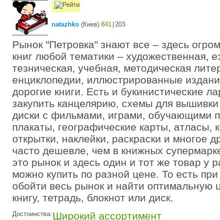
natazhko
(
Киев
)
841
|
203
Рынок "Петровка" знают все – здесь огро
книг любой тематики – художественная, е
тезническая, учебная, методическая лите
енциклопедии, иллюстрированные издани
дорогие книги. Есть и букинистические л
закупить канцелярию, схемы для вышивки 
диски с фильмами, играми, обучающими 
плакаты, географические карты, атласы, 
открытки, наклейки, раскраски и многое д
часто дешевле, чем в книжных супермарк
это рынок и здесь один и тот же товар у 
можно купить по разной цене. То есть пр
обойти весь рынок и найти оптимальную 
книгу, тетрадь, блокнот или диск.
Достоинства:
Широкий ассортимент