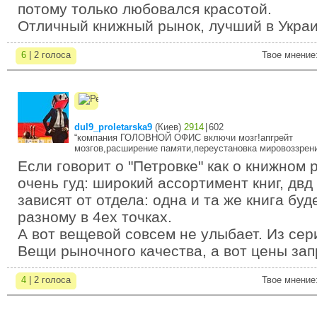
потому только любовался красотой.
Отличный книжный рынок, лучший в Украи
6
| 2 голоса
Твое мнение
dul9_proletarska9
(
Киев
)
2914
|
602
“компания ГОЛОВНОЙ ОФИС включи мозг!апгрейт
мозгов,расширение памяти,переустановка мировоззрени
Если говорит о "Петровке" как о книжном 
очень гуд: широкий ассортимент книг, двд
зависят от отдела: одна и та же книга буд
разному в 4ех точках.
А вот вещевой совсем не улыбает. Из сери
Вещи рыночного качества, а вот цены зап
4
| 2 голоса
Твое мнение