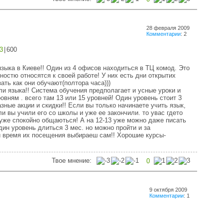
28 февраля 2009
Комментарии
: 2
3
|
600
зыка в Киеве!! Один из 4 офисов находиться в ТЦ комод. Это
нностю относятся к своей работе! У них есть дни открытих
зать как они обучают(полтора часа)))
и языка!! Система обучения предполагает и усные уроки и
овням . всего там 13 или 15 уровней! Один уровень стоит 3
разные акции и скидки!! Если вы только начинаете учить язык,
ли вы учили его со школы и уже ее закончили. то увас гдето
 уже спокойно общаються! А на 12-13 уже можно даже писать
Один уровень длиться 3 мес. но можно пройти и за
и время их посещения выбираеш сам!! Хорошие курсы-
Твое мнение:
0
9 октября 2009
Комментарии
: 1