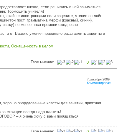
предоставляет школа, если решились в ней заниматься
ниг, Тормошить учителя)
ты, скайп с иностранцами если зацепите, чтение он лайн
вашингтон пост, грамматика мерфи (красный, синий).
у языку) не менее часа времени ежедневно
Вас, и от Вашего умения правильно расставлять акценты в
ности
,
Оснащенность в целом
Твое мнение:
0
7 декабря 2009
Комментировать
и, хорошо оборудованные классы для занятий, приятная
 за стоящее всегда надо платить!
ГОВОР – я очень хочу с вами пообщаться!
)
Твое мнение:
0