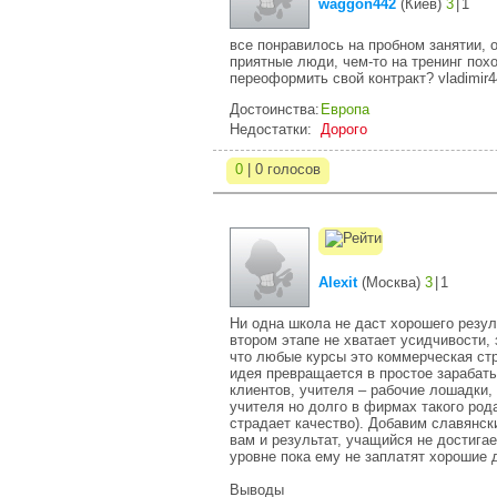
waggon442
(
Киев
)
3
|
1
все понравилось на пробном занятии, 
приятные люди, чем-то на тренинг похож
переоформить свой контракт? vladimi
Достоинства:
Европа
Недостатки:
Дорого
0
| 0 голосов
Alexit
(
Москва
)
3
|
1
Ни одна школа не даст хорошего резул
втором этапе не хватает усидчивости,
что любые курсы это коммерческая ст
идея превращается в простое зарабаты
клиентов, учителя – рабочие лошадки,
учителя но долго в фирмах такого рода
страдает качество). Добавим славянск
вам и результат, учащийся не достига
уровне пока ему не заплатят хорошие 
Выводы