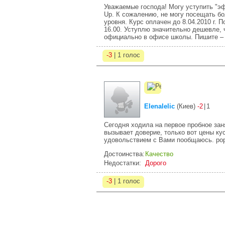
Уважаемые господа! Могу уступить "эф
Up. К сожалению, не могу посещать бо
уровня. Курс оплачен до 8.04.2010 г. 
16.00. Уступлю значительно дешевле, 
официально в офисе школы. Пишите – 
-3
| 1 голос
Elenalelic
(
Киев
)
-2
|
1
Сегодня ходила на первое пробное зан
вызывает доверие, только вот цены ку
удовольствием с Вами пообщаюсь. po
Достоинства:
Качество
Недостатки:
Дорого
-3
| 1 голос