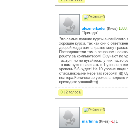
alexmerkader
(
Киев
)
1888,
“Тригада”
Это самые лучшие курсы английского я
хорошие курси, так как они с ответсве
дверей когда вам в кратце могут раска
Преподователи там в основном носител
роботу за компьютером! Обучают по ур
тис.грн. но не пугайтесь, у них часто 
то вам нужно начинать с 1 уровня,а ес
уровень 5-6 будет! На 10 уровне люди
стихи,покрайне мере так говорят!!)))) 
полтора.Количество уроков в неделю 
приходите узнавайте))
0
| 2 голоса
martinna
(
Киев
)
-1
|
1