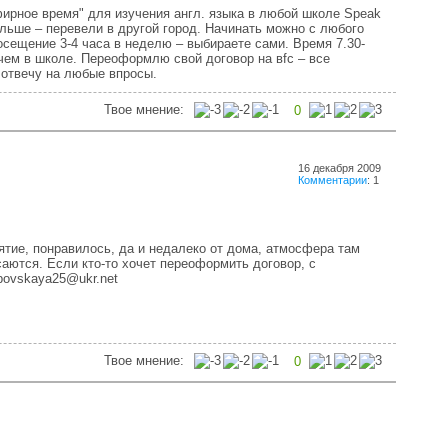
ирное время" для изучения англ. языка в любой школе Speak
льше – перевели в другой город. Начинать можно с любого
Посещение 3-4 часа в неделю – выбираете сами. Время 7.30-
чем в школе. Переоформлю свой договор на вfc – все
отвечу на любые впросы.
Твое мнение:
0
16 декабря 2009
Комментарии
: 1
ятие, понравилось, да и недалеко от дома, атмосфера там
саются. Если кто-то хочет переоформить договор, с
povskaya25@ukr.net
Твое мнение:
0