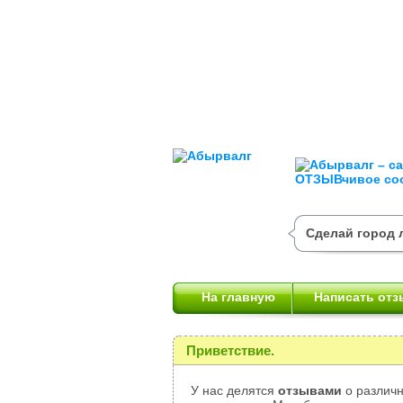
Сделай город 
На главную
Написать отз
Приветствие.
У нас делятся
отзывами
о различн