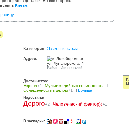
 ресторанов до такси. Во всех городах.
 всем в
Киеве
.
траницу
.
в
Категория:
Языковые курсы
Адрес:
Левобережная
ул. Луначарского, 4
Район – Днепровский.
Р
Достоинства:
М
Европа
Мультимедийные возможности
+1
+1
Оснащенность в целом
+1
|
Больше
Недостатки:
Дорого
Человеческий фактор))
+2
+1
В закладки: