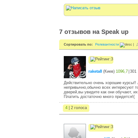
7 отзывов на Speak up
Сортировать по:
Релевантности
|
raketa8
(
Киев
)
1096,7
|
301
Действительно очень хорошие курсы!! 
непривычно,обычно всех интересуют то
дверей,вы увидите как они обучают, их
Платить достаточно много придется!(
4
| 2 голоса