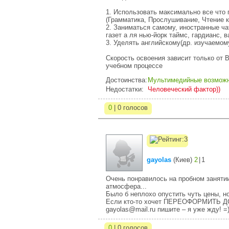
1. Использовать максимально все что 
(Грамматика, Прослушивание, Чтение к
2. Заниматься самому, иностранные ча
газет а ля нью-йорк таймс, гардианс, 
3. Уделять английскому(др. изучаемом
Скорость освоения зависит только от 
учебном процессе
Достоинства:
Мультимедийные возмож
Недостатки:
Человеческий фактор))
0
| 0 голосов
gayolas
(
Киев
)
2
|
1
Очень понравилось на пробном заняти
атмосфера...
Было б неплохо опустить чуть цены, но
Если кто-то хочет ПЕРЕОФОРМИТЬ ДО
gayolas@mail.ru пишите – я уже жду! =
0
| 0 голосов