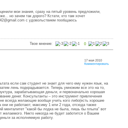
оценили мои знания, сразу на пятый уровень предложили,
е... но зачем так дорого? Кстати, кто там хочет
r442@gmail.com с удовольствием пообщаюсь
Твое мнение:
0
17 мая 2010
Комментировать
ьтата если сам студент не знает для чего ему нужен язык, на
 затем лень подкрадывается. Теперь умножим все это на то,
руктура, зарабатывающая деньги, и первоначально хорошая
вание денег. Консультанты – это инструмент привлечения
 не всегда желающие вообще учить кого либо(есть хорошие
 они не работают, максиму 1 или 2 года, отсюда также
ий менталитет "какой бы лодка не была, лишь бы плыла" вот
ет желаемого. Никто никогда не будет заботится о Вашем
деньги за исполняемую работу.