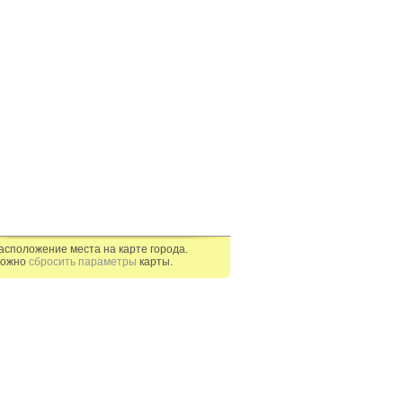
асположение места на карте города.
ожно
сбросить параметры
карты.