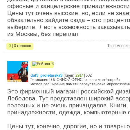
офисные и канцелярские принадлежности
Цены тут очень высокие, но, если не знае
обязательно зайдите сюда – сто проценто
выберите. + есть возможность заказыват
из Москвы, без переплат
0
| 0 голосов
Твое мнение
dul9_proletarska9
(
Киев
)
2914
|
602
“компания ГОЛОВНОЙ ОФИС включи мозг!апгрейт
мозгов,расширение памяти,переустановка мировоззрени
Это фирменный магазин российской диза
Лебедева. Тут представлен широкий асс
полезных и не очень причандалов. Книги,
принадлежности, одежда, компьютерные ф
Цены тут, конечно, дорогие, но и товары 