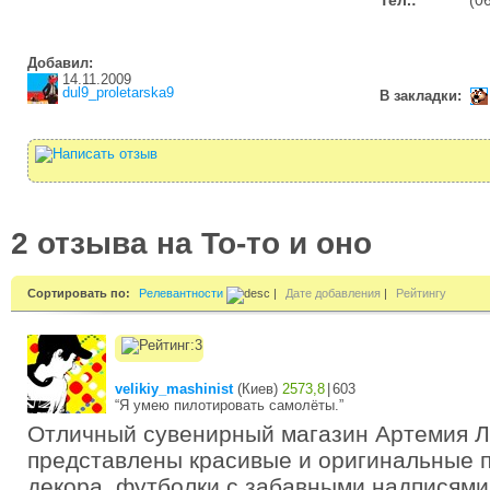
Тел.:
(0
Добавил:
14.11.2009
dul9_proletarska9
В закладки:
2 отзыва на То-то и оно
Сортировать по:
Релевантности
|
Дате добавления
|
Рейтингу
velikiy_mashinist
(
Киев
)
2573,8
|
603
“Я умею пилотировать самолёты.”
Отличный сувенирный магазин Артемия Л
представлены красивые и оригинальные 
декора, футболки с забавными надписями