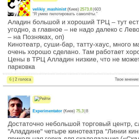
velikiy_mashinist
(
Киев
)
2573,8
|
603
“Я умею пилотировать самолёты.”
Аладин большой и хороший ТРЦ – тут ест
угодно, а главное – не надо далеко с Лев
– на Позняках, оп)
Кинотеатр, суши-бар, татту-хаус, много м
очень хорошо сделано. Там работает хор
Цены в ТРЦ Алладин низкие, что не может
парковка
6
| 2 голоса
Твое мнение
Experimentator
(
Киев
)
75,3
|
8
Достаточно небольшой торговый центр, 
"Аладдине" четыре кинотеатра "Линии кин
прикольная горка для скалолазания («Ск