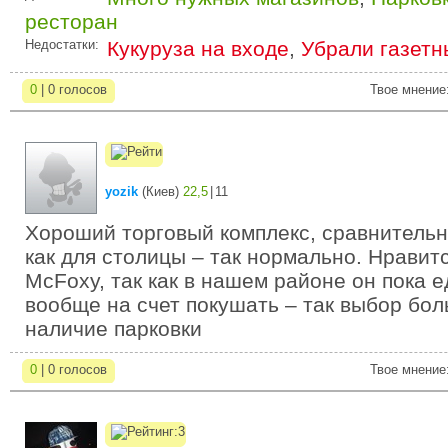
ресторан
Недостатки:
Кукуруза на входе
,
Убрали газетн
0
| 0 голосов
Твое мнение
yozik
(
Киев
)
22,5
|
11
Хороший торговый комплекс, сравнительн
как для столицы – так нормально. Нравитс
McFoxy, так как в нашем районе он пока 
вообще на счет покушать – так выбор бол
наличие парковки
0
| 0 голосов
Твое мнение