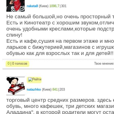
raketa8
(
Киев
)
1096,7
|
301
Не самый большой,но очень просторный т
Есть и Кинотеатр с хорошим звуком,отли
очень удобными креслами,которые подст
спину!
Есть и кафе,сушия на первом этаже и мно
ларьков с бижутерией,магазинов с игруш
обувью как для взрослых так и для детей!!
0
| 0 голосов
Твое мнение
natazhko
(
Киев
)
841
|
203
торговый центр средних размеров. здесь 
обувь, много кафешек, три детских магаз
Аладдина", в которой родители могут ост