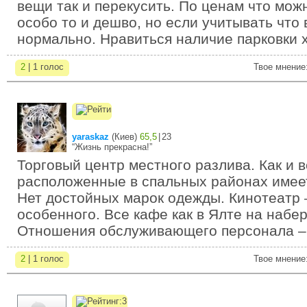
вещи так и перекусить. По ценам что можн
особо то и дешво, но если учитывать что 
нормально. Нравиться наличие парковки х
2
| 1 голос
Твое мнение
yaraskaz
(
Киев
)
65,5
|
23
“Жизнь прекрасна!”
Торговый центр местного разлива. Как и 
расположенные в спальных районах имее
Нет достойных марок одежды. Кинотеатр –
особенного. Все кафе как в Ялте на набе
Отношения обслуживающего персонала –
2
| 1 голос
Твое мнение