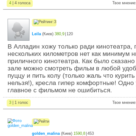
4
| 4 голоса
Твое мнение
Leila
(
Киев
)
380,9
|
120
В Алладин хожу только ради кинотеатра, 
нескольких километров нет как минимум н
приличного кинотеатра. Как было сказано
зале можно смотреть фильм в любой удоб
пуццу и пить колу (только жаль что курить
нельзя!), кресла гипер комфортные! Одно
главное с фильмом не ошибиться.
3
| 1 голос
Твое мнение
golden_malina
(
Киев
)
1590,8
|
453