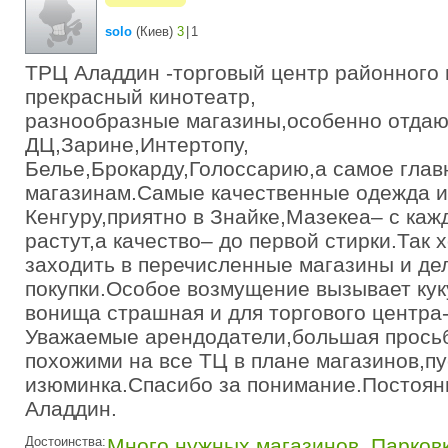
solo
(
Киев
)
3
|
1
ТРЦ Аладдин -торговый центр районного
прекрасный кинотеатр,
разнообразные магазины,особенно отдаю
ДЦ,Зарине,Интертопу,
Белье,Брокарду,Голоссарию,а самое глав
магазинам.Самые качественные одежда и
Кенгуру,приятно в Знайке,Мазекеа– с ка
растут,а качество– до первой стирки.Так 
заходить в перечисленные магазины и де
покупки.Особое возмущение вызывает кук
вонища страшная и для торгового центра-э
Уважаемые арендодатели,большая прось
похожими на все ТЦ в плане магазинов,пу
изюминка.Спасибо за понимание.Постоян
Аладдин.
Достоинства:
Много нужных магазинов
,
Парков