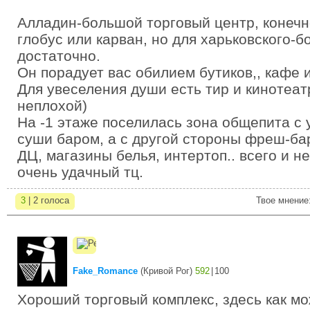
Алладин-большой торговый центр, конечно
глобус или карван, но для харьковского-б
достаточно.
Он порадует вас обилием бутиков,, кафе 
Для увеселения души есть тир и кинотеат
неплохой)
На -1 этаже поселилась зона общепита с
суши баром, а с другой стороны фреш-бар
ДЦ, магазины белья, интертоп.. всего и н
очень удачный тц.
3
| 2 голоса
Твое мнение
Fake_Romance
(
Кривой Рог
)
592
|
100
Хороший торговый комплекс, здесь как мо