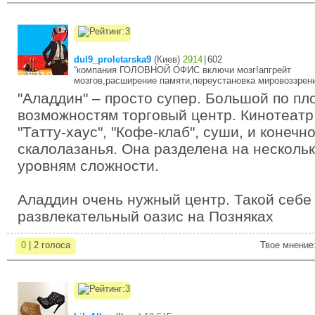
dul9_proletarska9
(
Киев
)
2914
|
602
“компания ГОЛОВНОЙ ОФИС включи мозг!апгрейт
мозгов,расширение памяти,переустановка мировоззрени
"Аладдин" – просто супер. Большой по пл
возможностям торговый центр. Кинотеатр 
"Татту-хаус", "Кофе-клаб", суши, и конечно
скалолазанья. Она разделена на нескольк
уровням сложности.
Аладдин очень нужный центр. Такой себе 
развлекательный оазис на Позняках
0
| 2 голоса
Твое мнение