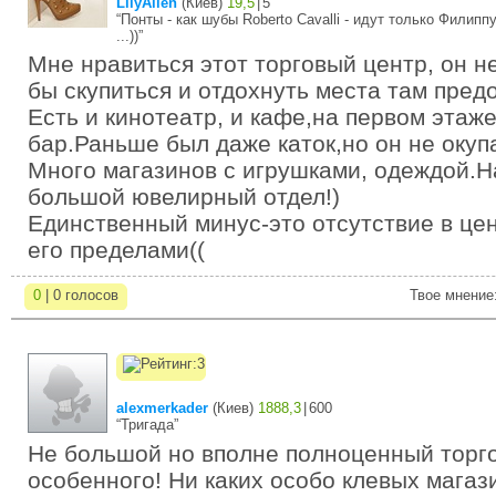
LilyAllen
(
Киев
)
19,5
|
5
“Понты - как шубы Roberto Cavalli - идут только Филипп
...))”
Мне нравиться этот торговый центр, он н
бы скупиться и отдохнуть места там пред
Есть и кинотеатр, и кафе,на первом этаж
бар.Раньше был даже каток,но он не окупа
Много магазинов с игрушками, одеждой.Н
большой ювелирный отдел!)
Единственный минус-это отсутствие в цен
его пределами((
0
| 0 голосов
Твое мнение
alexmerkader
(
Киев
)
1888,3
|
600
“Тригада”
Не большой но вполне полноценный торго
особенного! Ни каких особо клевых магази