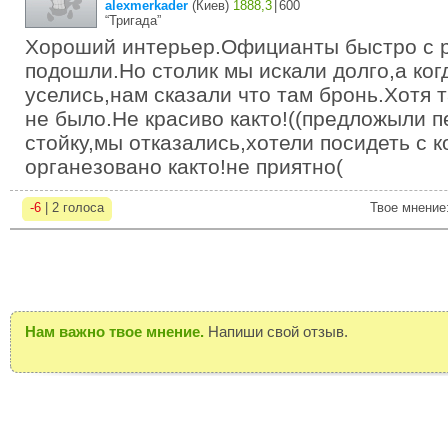
alexmerkader
(
Киев
)
1888,3
|
600
“Тригада”
Хороший интерьер.Официанты быстро с р
подошли.Но столик мы искали долго,а ког
уселись,нам сказали что там бронь.Хотя 
не было.Не красиво както!((предложыли п
стойку,мы отказались,хотели посидеть с к
органезовано както!не приятно(
-6
| 2 голоса
Твое мнение
Нам важно твое мнение.
Напиши свой отзыв.