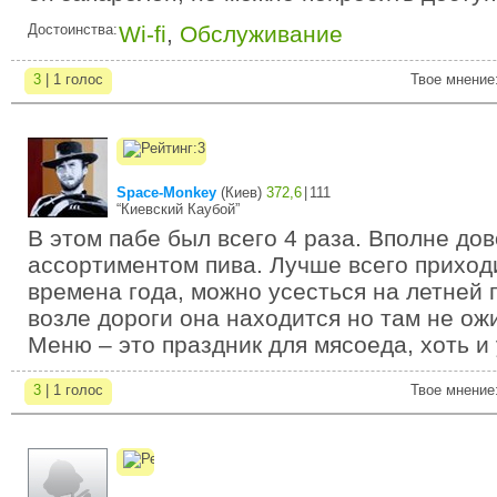
Достоинства:
Wi-fi
,
Обслуживание
3
| 1 голос
Твое мнение
Space-Monkey
(
Киев
)
372,6
|
111
“Киевский Каубой”
В этом пабе был всего 4 раза. Вполне до
ассортиментом пива. Лучше всего приход
времена года, можно усесться на летней 
возле дороги она находится но там не о
Меню – это праздник для мясоеда, хоть и 
3
| 1 голос
Твое мнение