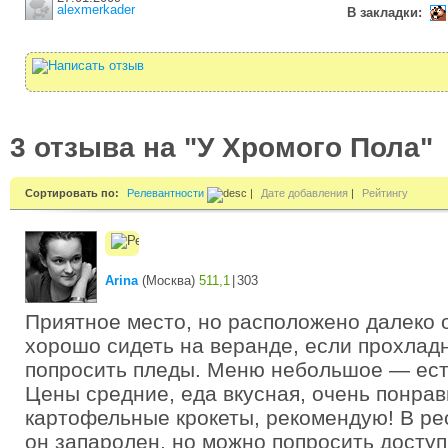
alexmerkader
В закладки:
3 отзыва на "У Хромого Пола"
Сортировать по:
Релевантности
|
Дате добавления
|
Рейтингу
Arina
(
Москва
)
511,1
|
303
Приятное место, но расположено далеко 
хорошо сидеть на веранде, если прохла
попросить пледы. Меню небольшое — есть
Цены средние, еда вкусная, очень понра
картофельные крокеты, рекомендую! В рес
он запаролен, но можно попросить доступ