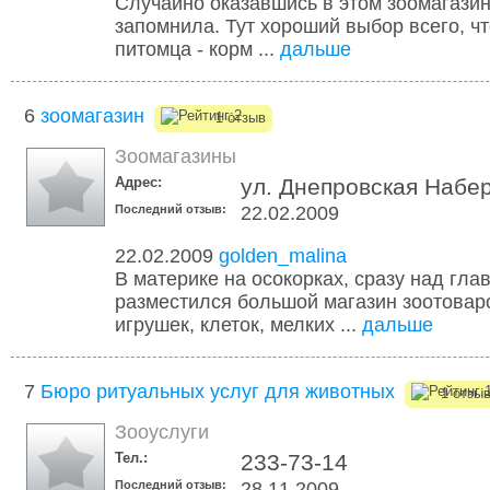
Случайно оказавшись в этом зоомагазине
запомнила. Тут хороший выбор всего, ч
питомца - корм ...
дальше
6
зоомагазин
1 отзыв
Зоомагазины
Адрес:
ул. Днепровская Набе
Последний отзыв:
22.02.2009
22.02.2009
golden_malina
В материке на осокорках, сразу над гл
разместился большой магазин зоотовар
игрушек, клеток, мелких ...
дальше
7
Бюро ритуальных услуг для животных
1 отзы
Зооуслуги
Тел.:
233-73-14
Последний отзыв:
28.11.2009