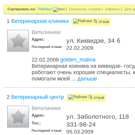
Сортировать по:
Рейтингу
|
Количеству отзывов
|
Алфавиту
|
Дате д
1
Ветеринарная клиника
1 отзыв
Ветклиники
Адрес:
ул. Киквидзе, 34 б
Последний отзыв:
22.02.2009
22.02.2009
golden_malina
Ветеринарная коиника на киквидзе- госу
работают очень хорошие специалисты, к
помогали моей ...
дальше
2
Ветеринарный центр
1 отзыв
Ветклиники
Адрес:
ул. Заболотного, 118
Тел.:
331-98-24
Последний отзыв:
05.03.2009