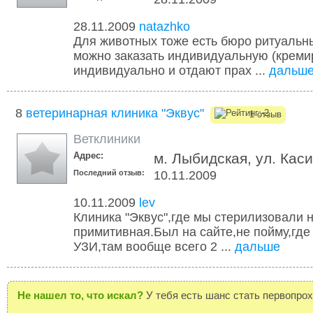
28.11.2009
natazhko
Для животных тоже есть бюро ритуальны
можно заказать индивидуальную (креми
индивидуально и отдают прах ...
дальш
8
ветеринарная клиника "Эквус"
1 отзыв
Ветклиники
Адрес:
м. Лыбидская, ул. Каси
Последний отзыв:
10.11.2009
10.11.2009
lev
Клиника "Эквус",где мы стерилизовали 
примитивная.Был на сайте,не пойму,где
УЗИ,там вообще всего 2 ...
дальше
Не нашел то, что искал?
У тебя есть шанс стать первопро