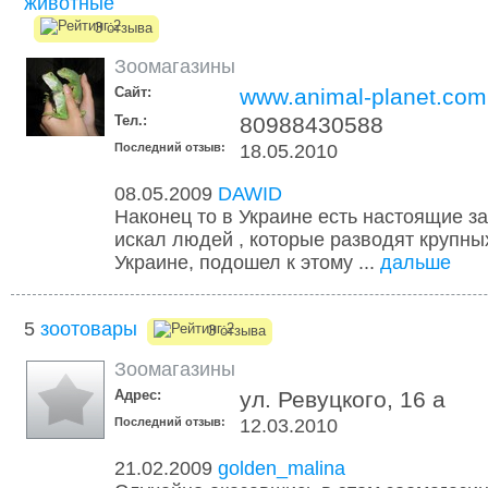
животные
3 отзыва
Зоомагазины
Сайт:
www.animal-planet.com
Тел.:
80988430588
Последний отзыв:
18.05.2010
08.05.2009
DAWID
Наконец то в Украине есть настоящие з
искал людей , которые разводят крупны
Украине, подошел к этому ...
дальше
5
зоотовары
3 отзыва
Зоомагазины
Адрес:
ул. Ревуцкого, 16 а
Последний отзыв:
12.03.2010
21.02.2009
golden_malina