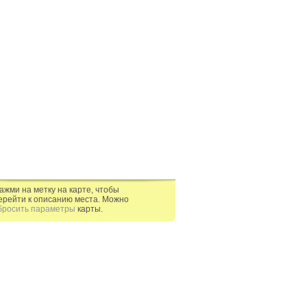
ажми на метку на карте, чтобы
ерейти к описанию места. Можно
бросить параметры
карты.