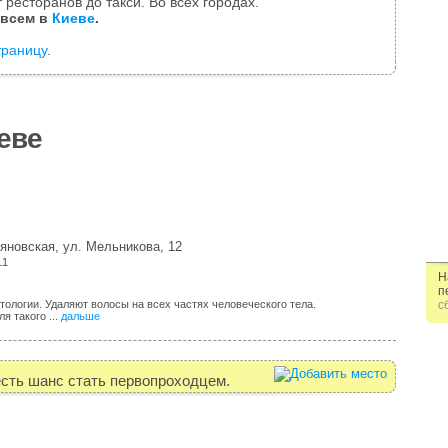
 ресторанов до такси. Во всех городах.
 всем в
Киеве
.
траницу
.
еве
яновская, ул. Мельникова, 12
11
Н
п
тологии. Удаляют волосы на всех частях человеческого тела.
с
я такого ...
дальше
есть шанс стать первопроходцем.