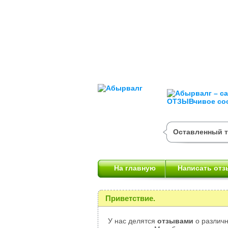
Оставленный т
На главную
Написать отз
Приветствие.
У нас делятся
отзывами
о различн