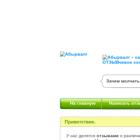
Зачем молчать
На главную
Написать отз
Приветствие.
У нас делятся
отзывами
о различн