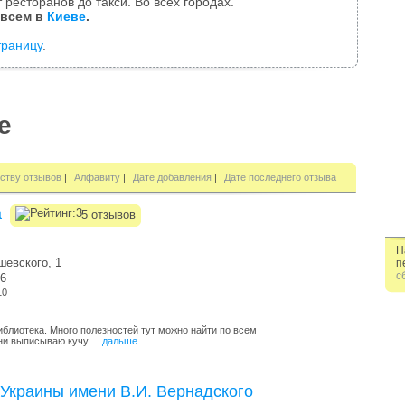
 ресторанов до такси. Во всех городах.
 всем в
Киеве
.
траницу
.
е
ству отзывов
|
Алфавиту
|
Дате добавления
|
Дате последнего отзыва
а
5 отзывов
Н
шевского, 1
п
с
16
10
блиотека. Много полезностей тут можно найти по всем
ни выписываю кучу ...
дальше
Украины имени В.И. Вернадского