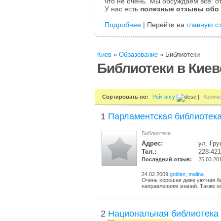
что не очень. Мы обсуждаем все: от
У нас есть
полезные отзывы обо
Подробнее
| Перейти на
главную с
Киев
»
Образование
»
Библиотеки
Библиотеки в Киев
Сортировать по:
Рейтингу
|
Количе
1
Парламентская библиотек
Библиотеки
Адрес:
ул. Гру
Тел.:
228-42
Последний отзыв:
25.03.20
24.02.2009
golden_malina
Очень хорошая даже уютная би
направлениям знаний. Также о
2
Национальная библиотека 