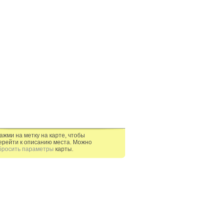
ажми на метку на карте, чтобы
ерейти к описанию места. Можно
бросить параметры
карты.