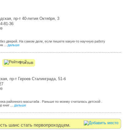
дская, пр-т 40-летия Октября, 3
24-81-36
09
без дверей. На самом деле, если пишете какую-то научную работу
к ...
дальше
1 отзыв
кая, пр-т Героев Сталинграда, 51-б
27
09
ека районного масштаба . Раньше по моему считалась детской .
 книг ...
дальше
есть шанс стать первопроходцем.