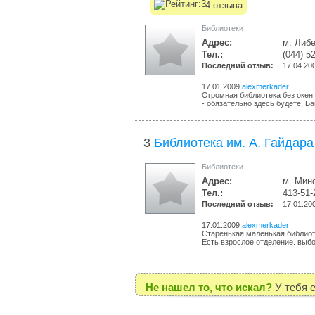
4 отзыва
Библиотеки
Адрес:
м. Либе
Тел.:
(044) 5
Последний отзыв:
17.04.20
17.01.2009
alexmerkader
Огромная библиотека без окен 
- обязательно здесь будете. Бан
3
Библиотека им. А. Гайдара
Библиотеки
Адрес:
м. Минс
Тел.:
413-51-
Последний отзыв:
17.01.20
17.01.2009
alexmerkader
Старенькая маленькая библиот
Есть взрослое отделение. выбор
Не нашел то, что искал?
У тебя 