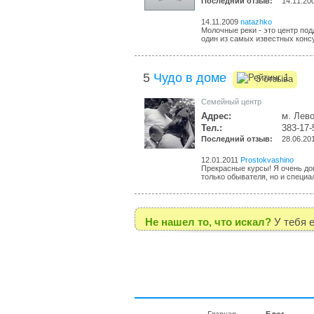
Последний отзыв:
14.11.20
14.11.2009
natazhko
Молочные реки - это центр по
один из самых известных консу
5
Чудо в доме
3 отзыва
Cемейный центр
Адрес:
м. Лев
Тел.:
383-17-
Последний отзыв:
28.06.20
12.01.2011
Prostokvashino
Прекрасные курсы! Я очень дов
только обывателя, но и специал
Не нашел то, что искал?
У тебя 