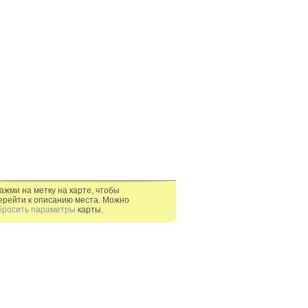
ажми на метку на карте, чтобы
ерейти к описанию места. Можно
бросить параметры
карты.