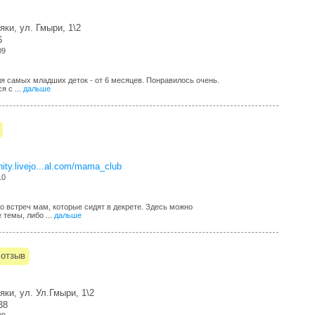
яки, ул. Гмыри, 1\2
6
09
ля самых младших деток - от 6 месяцев. Понравилось очень.
я с ...
дальше
ty.livejo...al.com/mama_club
10
о встреч мам, которые сидят в декрете. Здесь можно
темы, либо ...
дальше
 отзыв
яки, ул. Ул.Гмыри, 1\2
38