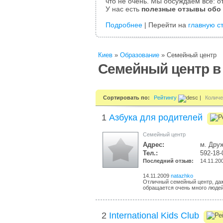
что не очень. Мы обсуждаем все: от
У нас есть
полезные отзывы обо
Подробнее
| Перейти на
главную с
Киев
»
Образование
»
Cемейный центр
Cемейный центр в
Сортировать по:
Рейтингу
|
Количе
1
Азбука для родителей
Cемейный центр
Адрес:
м. Дру
Тел.:
592-18-
Последний отзыв:
14.11.20
14.11.2009
natazhko
Отличный семейный центр, даже
обращается очень много людей
2
International Kids Club