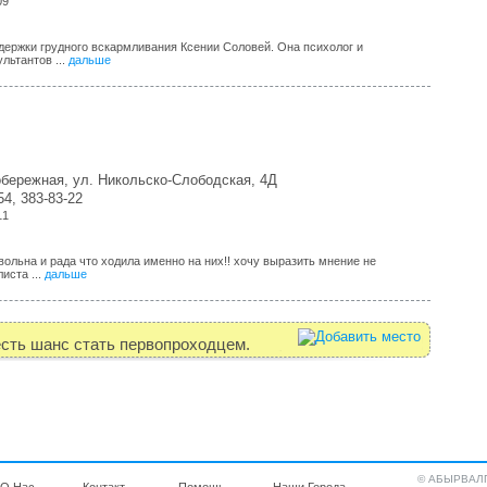
09
ддержки грудного вскармливания Ксении Соловей. Она психолог и
льтантов ...
дальше
обережная, ул. Никольско-Слободская, 4Д
54, 383-83-22
11
ольна и рада что ходила именно на них!! хочу выразить мнение не
иста ...
дальше
есть шанс стать первопроходцем.
© АБЫРВАЛГ 