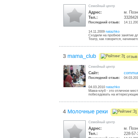
Cемейный центр
Адрес:
м. Позн
Тел.:
332842
Последний отзыв:
14.11.20
14.11.2009
natazhko
Сходили на пробное занятие д
Театр, как говорится, начинаетс
3
mama_club
1 отзыв
Cемейный центр
Сайт:
communi
Последний отзыв:
04.03.20
04.03.2010
natazhko
Мама-клуб - это отличное мест
побеседовать на игтересующие 
4
Молочные реки
1
Cемейный центр
Адрес:
м. Позн
Тел.:
228-57-