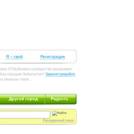
Я – свой
Регистрация
мое ОТЗЫВчивое сообщество раскрывает
йны городов! Любопытно?
Зарегистрируйся
,
ты узнаешь такое…
Другой город
Радость
Расширенный поиск