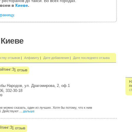
 ресторанов до такси. Во всех городах.
 всем в
Киеве
.
траницу
.
 Киеве
ству отзывов
|
Алфавиту
|
Дате добавления
|
Дате последнего отзыва
1 отзыв
Н
жбы Народов, ул. Драгомирова, 2, оф.1
п
с
06, 332-30-18
09
 можно сказать, один из лучших. Хотя бы потому, что к ним
. Действуют ...
дальше
1 отзыв