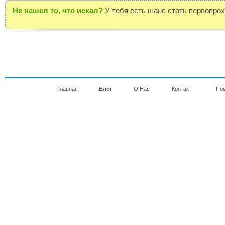
Не нашел то, что искал?
У тебя есть шанс стать первопро
Главная
Блог
О Нас
Контакт
По