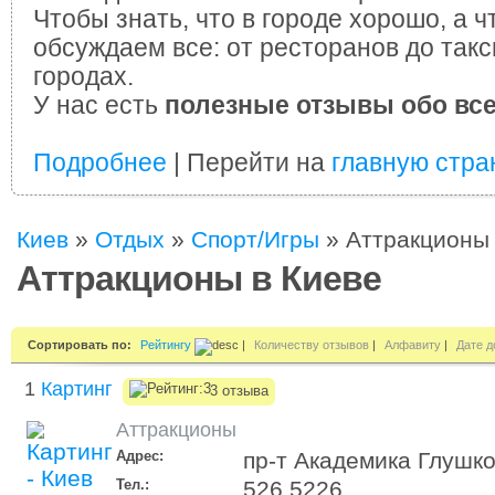
Чтобы знать, что в городе хорошо, а ч
обсуждаем все: от ресторанов до такс
городах.
У нас есть
полезные отзывы обо вс
Подробнее
| Перейти на
главную стра
Киев
»
Отдых
»
Спорт/Игры
»
Аттракционы
Аттракционы в Киеве
Сортировать по:
Рейтингу
|
Количеству отзывов
|
Алфавиту
|
Дате д
1
Картинг
3 отзыва
Аттракционы
Адрес:
пр-т Академика Глушко
Тел.:
526 5226