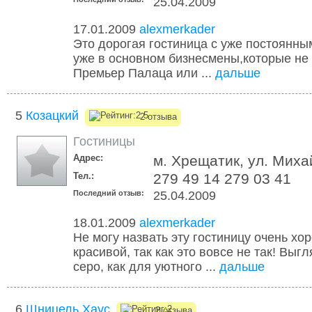
25.04.2009
17.01.2009
alexmerkader
Это дорогая гостиница с уже постоянны
уже в основном бизнесмены,которые не
Премьер Палаца или ...
дальше
5
Козацкий
2 отзыва
Гостиницы
Адрес:
м. Хрещатик, ул. Миха
Тел.:
279 49 14 279 03 41
Последний отзыв:
25.04.2009
18.01.2009
alexmerkader
Не могу назвать эту гостиницу очень хо
красивой, так как это вовсе не так! Выг
серо, как для уютного ...
дальше
6
Шницель Хаус
2 отзыва