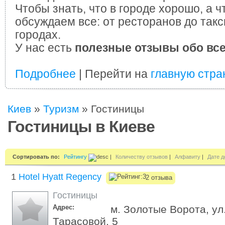
Чтобы знать, что в городе хорошо, а ч
обсуждаем все: от ресторанов до такс
городах.
У нас есть
полезные отзывы обо вс
Подробнее
| Перейти на
главную стра
Киев
»
Туризм
»
Гостиницы
Гостиницы в Киеве
Сортировать по:
Рейтингу
|
Количеству отзывов
|
Алфавиту
|
Дате д
1
Hotel Hyatt Regency
2 отзыва
Гостиницы
Адрес:
м. Золотые Ворота, ул
Тарасовой, 5