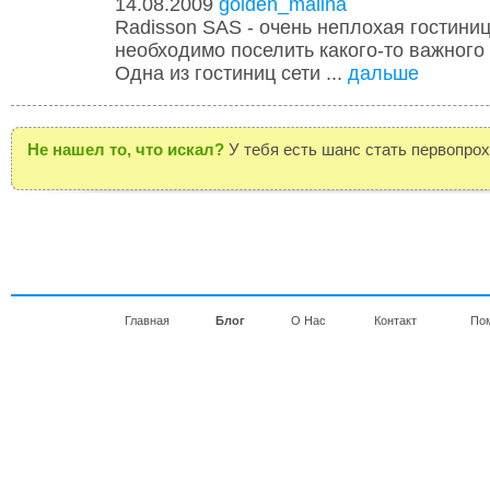
14.08.2009
golden_malina
Radisson SAS - очень неплохая гостини
необходимо поселить какого-то важного 
Одна из гостиниц сети ...
дальше
Не нашел то, что искал?
У тебя есть шанс стать первопро
Главная
Блог
О Нас
Контакт
По