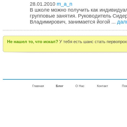
28.01.2010
m_a_n
В школе можно получить как индивидуал
групповые занятия. Руководитель Cиде
Владимирович, занимается йогой ...
дал
Не нашел то, что искал?
У тебя есть шанс стать первопро
Главная
Блог
О Нас
Контакт
По