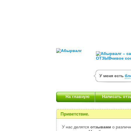
У меня есть
бл
На главную
Написать отз
Приветствие.
У нас делятся
отзывами
о различн