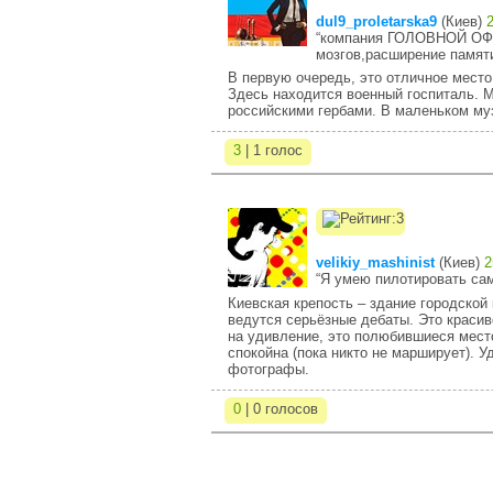
dul9_proletarska9
(
Киев
)
“компания ГОЛОВНОЙ ОФИ
мозгов,расширение памяти
В первую очередь, это отличное место
Здесь находится военный госпиталь. М
российскими гербами. В маленьком муз
3
| 1 голос
velikiy_mashinist
(
Киев
)
2
“Я умею пилотировать са
Киевская крепость – здание городской
ведутся серьёзные дебаты. Это краси
на удивление, это полюбившиеся место 
спокойна (пока никто не марширует). 
фотографы.
0
| 0 голосов