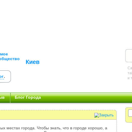
Киев
Са
та
ог
.
и 
ыв
Блог Города
ых местах города. Чтобы знать, что в городе хорошо, а