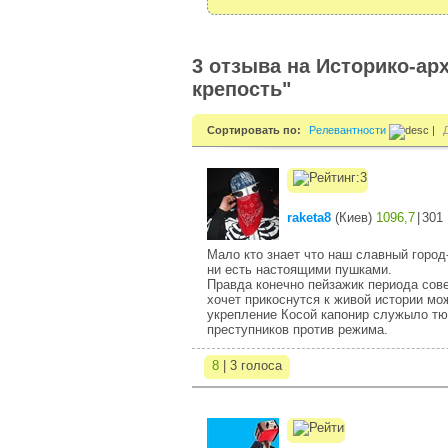
3 отзыва на Историко-ар
крепость"
Сортировать по:
Релевантности
|
raketa8
(
Киев
)
1096,7
|
301
Мало кто знает что наш славный горо
ни есть настоящими пушками.
Правда конечно пейзажик периода совет
хочет прикоснутся к живой истории мо
укрепление Косой капонир служыло тю
преступников против режима.
8
| 3 голоса