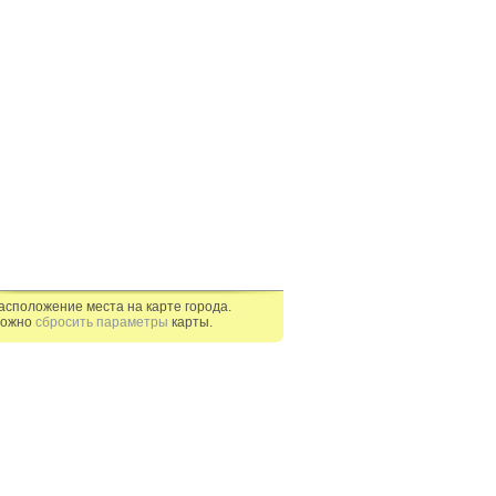
асположение места на карте города.
ожно
сбросить параметры
карты.