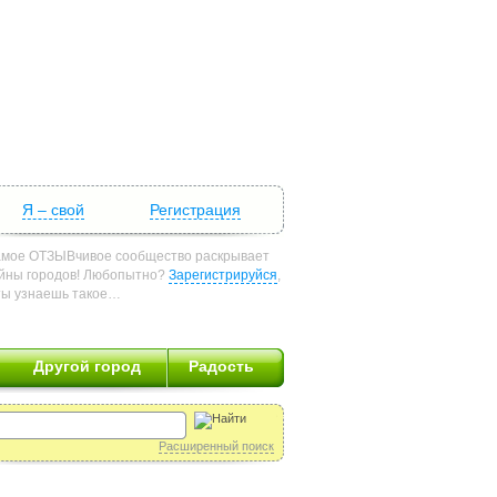
Я – свой
Регистрация
мое ОТЗЫВчивое сообщество раскрывает
йны городов! Любопытно?
Зарегистрируйся
,
ты узнаешь такое…
Другой город
Радость
Расширенный поиск