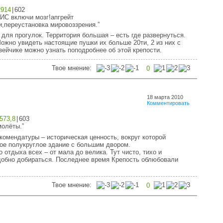
2914
|
602
С включи мозг!апгрейт
,переустановка мировоззрения.”
 для прогулок. Территория большая – есть где развернуться.
ожно увидеть настоящие пушки их больше 20ти, 2 из них с
ейчике можно узнать поподробнее об этой крепости.
Твое мнение:
0
18 марта 2010
Комментировать
573,8
|
603
молёты.”
 комендатуры – историческая ценность, вокруг которой
вое полукруглое здание с большим двором.
отдыха всех – от мала до велика. Тут чисто, тихо и
Удобно добираться. Последнее время Крепость облюбовали
Твое мнение:
0