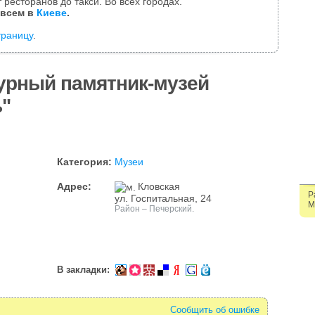
 ресторанов до такси. Во всех городах.
 всем в
Киеве
.
траницу
.
урный памятник-музей
ь"
Категория:
Музеи
Адрес:
Кловская
Р
ул. Госпитальная, 24
М
Район – Печерский.
В закладки:
Сообщить об ошибке