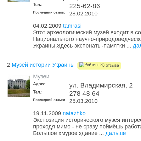
Тел.:
225-62-86
Последний отзыв:
28.02.2010
04.02.2009
tamrasi
Этот археологический музей входит в с
Национального научно-природоведческ
Украины.Здесь экспонаты-памятки ...
да
2
Музей истории Украины
3 отзыва
Музеи
Адрес:
ул. Владимирская, 2
Тел.:
278 48 64
Последний отзыв:
25.03.2010
19.11.2009
natazhko
Экспозиция исторического музея интере
проходя мимо - не сразу поймёшь работа
Большое хмурое здание ...
дальше