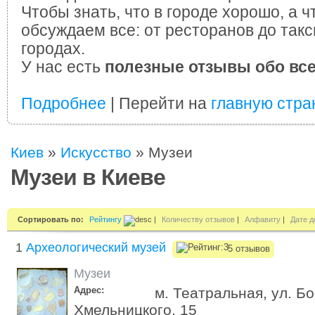
Чтобы знать, что в городе хорошо, а ч
обсуждаем все: от ресторанов до такс
городах.
У нас есть
полезные отзывы обо вс
Подробнее
| Перейти на
главную стра
Киев
»
Искусство
»
Музеи
Музеи в Киеве
Сортировать по:
Рейтингу
|
Количеству отзывов
|
Алфавиту
|
Дате д
1
Археологический музей
5 отзывов
Музеи
Адрес:
м. Театральная, ул. Б
Хмельницкого, 15