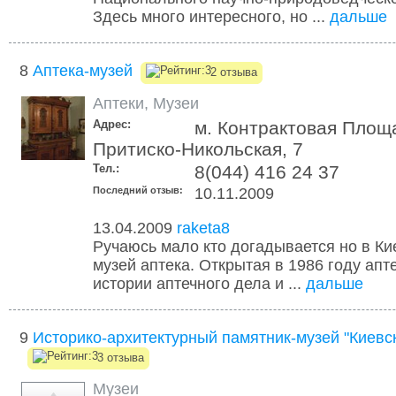
Здесь много интересного, но ...
дальше
8
Аптека-музей
2 отзыва
Аптеки
,
Музеи
Адрес:
м. Контрактовая Площа
Притиско-Никольская, 7
Тел.:
8(044) 416 24 37
Последний отзыв:
10.11.2009
13.04.2009
raketa8
Ручаюсь мало кто догадывается но в Ки
музей аптека. Открытая в 1986 году ап
истории аптечного дела и ...
дальше
9
Историко-архитектурный памятник-музей "Киевск
3 отзыва
Музеи