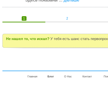
Здесь показаны ...
дальше
1
2
Не нашел то, что искал?
У тебя есть шанс стать первопро
Главная
Блог
О Нас
Контакт
По