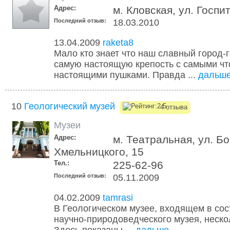
Адрес:
м. Кловская, ул. Госпи
Последний отзыв:
18.03.2010
13.04.2009
raketa8
Мало кто знает что наш славный город-
самую настоящую крепость с самыми что
настоящими пушками. Правда ...
дальш
10
Геологический музей
4 отзыва
Музеи
Адрес:
м. Театральная, ул. Б
Хмельницкого, 15
Тел.:
225-62-96
Последний отзыв:
05.11.2009
04.02.2009
tamrasi
В Геологическом музее, входящем в со
научно-природоведческого музея, неско