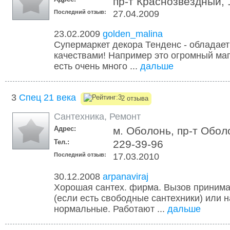
пр-т Краснозвездный, 
Последний отзыв:
27.04.2009
23.02.2009
golden_malina
Супермаркет декора Тенденс - обладае
качествами! Например это огромный маг
есть очень много ...
дальше
3
Спец 21 века
2 отзыва
Сантехника
,
Ремонт
Адрес:
м. Оболонь, пр-т Обол
Тел.:
229-39-96
Последний отзыв:
17.03.2010
30.12.2008
arpanaviraj
Хорошая сантех. фирма. Вызов принима
(если есть свободные сантехники) или н
нормальные. Работают ...
дальше