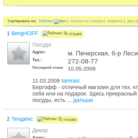
Сортировать по:
Рейтингу
|
Количеству отзывов
|
Алфавиту
|
Дате д
1
BergHOFF
4 отзыва
Посуда
Адрес:
м. Печерская, б-р Леси
Тел.:
272-08-77
Последний отзыв:
10.05.2009
11.03.2009
tamrasi
Бергофф - отличный магазин для тех, к
себя или на подарок. Здесь прекрасный
посуды, есть ...
дальше
2
Тенденс
2 отзыва
Декор
Адрес: