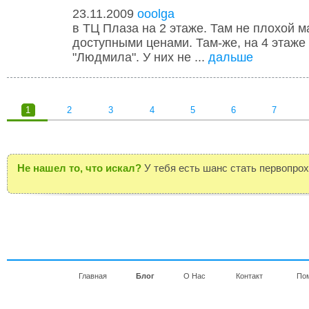
23.11.2009
ooolga
в ТЦ Плаза на 2 этаже. Там не плохой м
доступными ценами. Там-же, на 4 этаже 
"Людмила". У них не ...
дальше
1
2
3
4
5
6
7
Не нашел то, что искал?
У тебя есть шанс стать первопро
Главная
Блог
О Нас
Контакт
По