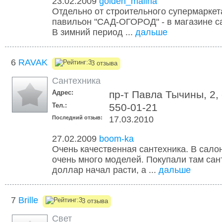
23.02.2009
golden_malina
Отдельно от строительного супермаркет
павильон "САД-ОГОРОД" - в магазине 
В зимний период ...
дальше
6
RAVAK
3 отзыва
Сантехника
Адрес:
пр-т Павла Тычины, 2,
Тел.:
550-01-21
Последний отзыв:
17.03.2010
27.02.2009
boom-ka
Очень качественная сантехника. В сало
очень много моделей. Покупали там сант
доллар начал расти, а ...
дальше
7
Brille
3 отзыва
Свет