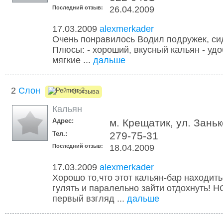
Последний отзыв:
26.04.2009
17.03.2009
alexmerkader
Очень понравилось Водил подружек, си
Плюсы: - хороший, вкусный кальян - удо
мягкие ...
дальше
2
Слон
3 отзыва
Кальян
Адрес:
м. Крещатик, ул. Заньк
Тел.:
279-75-31
Последний отзыв:
18.04.2009
17.03.2009
alexmerkader
Хорошо то,что этот кальян-бар находит
гулять и паралельно зайти отдохнуть! Н
первый взгляд ...
дальше