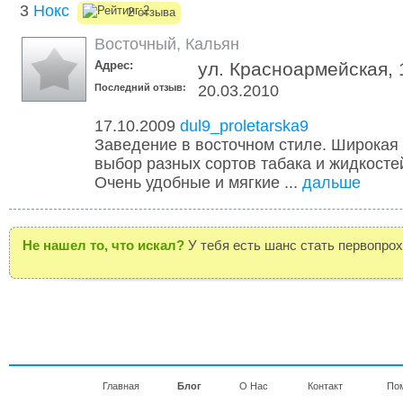
3
Нокс
2 отзыва
Восточный
,
Кальян
Адрес:
ул. Красноармейская, 
Последний отзыв:
20.03.2010
17.10.2009
dul9_proletarska9
Заведение в восточном стиле. Широкая 
выбор разных сортов табака и жидкосте
Очень удобные и мягкие ...
дальше
Не нашел то, что искал?
У тебя есть шанс стать первопро
Главная
Блог
О Нас
Контакт
По