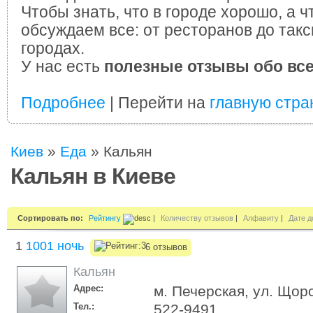
Чтобы знать, что в городе хорошо, а ч
обсуждаем все: от ресторанов до такс
городах.
У нас есть
полезные отзывы обо вс
Подробнее
| Перейти на
главную стра
Киев
»
Еда
»
Кальян
Кальян в Киеве
Сортировать по:
Рейтингу
|
Количеству отзывов
|
Алфавиту
|
Дате д
1
1001 ночь
6 отзывов
Кальян
Адрес:
м. Печерская, ул. Щор
Тел.:
522-9491