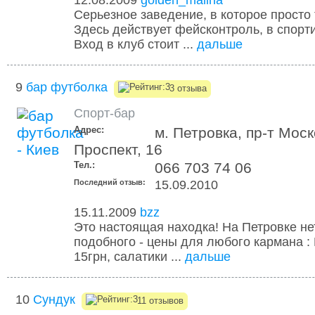
12.08.2009
golden_malina
Серьезное заведение, в которое просто 
Здесь действует фейсконтроль, в спорт
Вход в клуб стоит ...
дальше
9
бар футболка
3 отзыва
Спорт-бар
Адрес:
м. Петровка, пр-т Мос
Проспект, 16
Тел.:
066 703 74 06
Последний отзыв:
15.09.2010
15.11.2009
bzz
Это настоящая находка! На Петровке не
подобного - цены для любого кармана : П
15грн, салатики ...
дальше
10
Сундук
11 отзывов