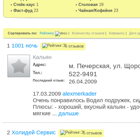
Стейк-хаус
1
Столовая
19
Фаст-фуд
23
Чайная/Кофейня
23
Сортировать по:
Рейтингу
|
Количеству отзывов
|
Алфавиту
|
Дате д
1
1001 ночь
6 отзывов
Кальян
Адрес:
м. Печерская, ул. Щор
Тел.:
522-9491
Последний отзыв:
26.04.2009
17.03.2009
alexmerkader
Очень понравилось Водил подружек, си
Плюсы: - хороший, вкусный кальян - удо
мягкие ...
дальше
2
Холидей Сервис
5 отзывов