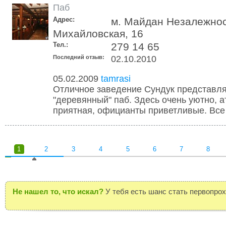
Паб
Адрес:
м. Майдан Незалежнос
Михайловская, 16
Тел.:
279 14 65
Последний отзыв:
02.10.2010
05.02.2009
tamrasi
Отличное заведение Сундук представля
"деревянный" паб. Здесь очень уютно, 
приятная, официанты приветливые. Все 
1
2
3
4
5
6
7
8
Не нашел то, что искал?
У тебя есть шанс стать первопро