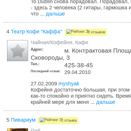
To Dublin снова порадовал. Порадовал,
- здесь 2 человека (2 гитары, гармошка и
что ...
дальше
4
Театр Кофе "Каффа"
8 отзывов
Чайная/Кофейня
,
Кафе
Адрес:
м. Контрактовая Площа
Сковороды, 3
Тел.:
425-38-45
Последний отзыв:
29.04.2010
27.02.2009
myshyak
Кофейня достаточно большая, при этом 
как-то спокойно и приятно сидеть. Врем
крайней мере для меня ...
дальше
5
Пивариум
3 отзыва
Паб