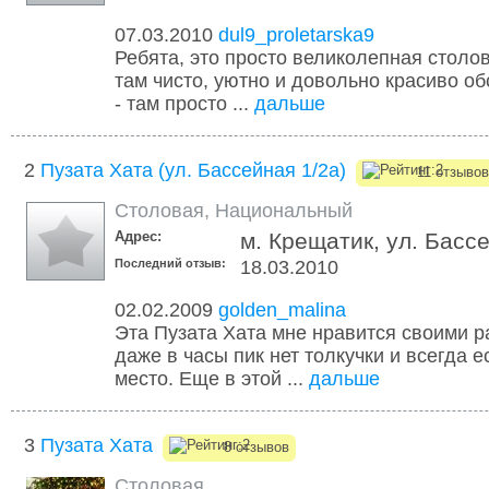
07.03.2010
dul9_proletarska9
Ребята, это просто великолепная столов
там чисто, уютно и довольно красиво об
- там просто ...
дальше
2
Пузата Хата (ул. Бассейная 1/2а)
11 отзывов
Столовая
,
Национальный
Адрес:
м. Крещатик, ул. Бассе
Последний отзыв:
18.03.2010
02.02.2009
golden_malina
Эта Пузата Хата мне нравится своими р
даже в часы пик нет толкучки и всегда 
место. Еще в этой ...
дальше
3
Пузата Хата
8 отзывов
Столовая