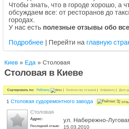
Чтобы знать, что в городе хорошо, а ч
обсуждаем все: от ресторанов до такс
городах.
У нас есть
полезные отзывы обо вс
Подробнее
| Перейти на
главную стра
Киев
»
Еда
»
Столовая
Столовая в Киеве
Сортировать по:
Рейтингу
|
Количеству отзывов
|
Алфавиту
|
Дате д
1
Столовая судоремонтного завода
2 отз
Столовая
Адрес:
ул. Набережно-Луговая
Последний отзыв:
15.03.2010