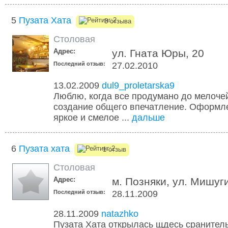
5
Пузата Хата
3 отзыва
Столовая
Адрес:
ул. Гната Юры, 20
Последний отзыв:
27.02.2010
13.02.2009
dul9_proletarska9
Люблю, когда все продумано до мелочей
создание общего впечатление. Оформл
яркое и смелое ...
дальше
6
Пузата хата
1 отзыв
Столовая
Адрес:
м. Позняки, ул. Мишуги
Последний отзыв:
28.11.2009
28.11.2009
natazhko
Пузата Хата открылась щдесь сранитель