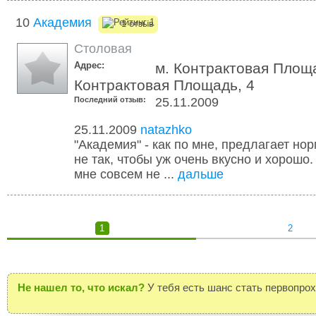
10
Академия
1 отзыв
Столовая
Адрес:
м. Контрактовая Площа
Контрактовая Площадь, 4
Последний отзыв:
25.11.2009
25.11.2009
natazhko
"Академия" - как по мне, предлагает но
не так, чтобы уж очень вкусно и хорошо
мне совсем не ...
дальше
1
2
Не нашел то, что искал?
У тебя есть шанс стать первопро