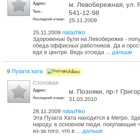
Адрес:
м. Левобережная, ул. 
Тел.:
541-12-98
Последний отзыв:
25.11.2009
25.11.2009
natazhko
Здоровенькі були на Левобережке - поп
обеда оффисных работников. Да и прос
еде в центре. Ведь отсюда ...
дальше
9
Пузата хата
2 отзыва
Столовая
Адрес:
м. Позняки, пр-т Григо
Последний отзыв:
31.03.2010
28.11.2009
natazhko
Эта Пузата Хата находится в Метро. Зде
народу, в основном люди, покупающие чт
из-за того, что в ...
дальше