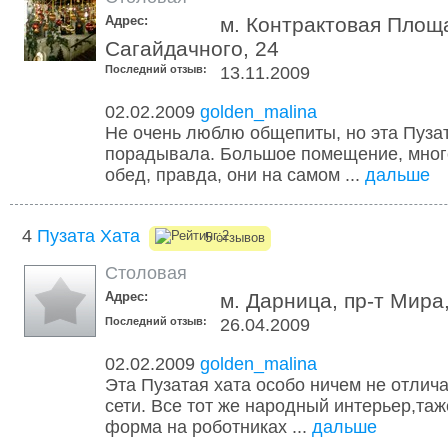
Адрес:
м. Контрактовая Площа
Сагайдачного, 24
Последний отзыв:
13.11.2009
02.02.2009
golden_malina
Не очень люблю общепиты, но эта Пуза
порадывала. Большое помещение, много
обед, правда, они на самом ...
дальше
4
Пузата Хата
5 отзывов
Столовая
Адрес:
м. Дарница, пр-т Мира,
Последний отзыв:
26.04.2009
02.02.2009
golden_malina
Эта Пузатая хата особо ничем не отлича
сети. Все тот же народный интерьер,таж
форма на роботниках ...
дальше