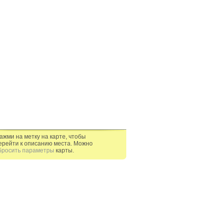
ажми на метку на карте, чтобы
ерейти к описанию места. Можно
бросить параметры
карты.