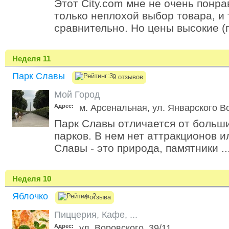
Этот City.com мне не очень понра
только неплохой выбор товара, и 
сравнительно. Но цены высокие (п
Неделя 11
Парк Славы
9 отзывов
Мой Город
Адрес:
м. Арсенальная, ул. Январского В
Парк Славы отличается от больши
парков. В нем нет аттракционов и
Славы - это природа, памятники ..
Неделя 10
Яблочко
4 отзыва
Пиццерия
,
Кафе
,
...
Адрес:
ул. Воровского, 39/11