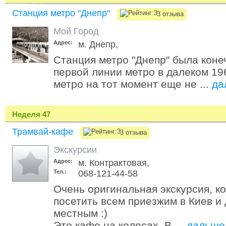
Станция метро "Днепр"
3 отзыва
Мой Город
Адрес:
м. Днепр,
Станция метро "Днепр" была коне
первой линии метро в далеком 19
метро на тот момент еще не ...
да
Неделя 47
Трамвай-кафе
3 отзыва
Экскурсии
Адрес:
м. Контрактовая,
Тел.:
068-121-44-58
Очень оригинальная экскурсия, к
посетить всем приезжим в Киев и
местным :)
Это кафе на колесах. В ...
дальше