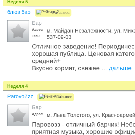
Неделя 5
блюз бар
6 отзывов
Бар
Адрес:
м. Майдан Незалежности, ул. Мих
Тел.:
537-09-03
Отличное заведение! Периодичес
хорошая публица. Ценовая катего
средний+
Вкусно кормят, свежее ...
дальше
Неделя 4
ParovoZzz
9 отзывов
Бар
Адрес:
м. Льва Толстого, ул. Красноармей
Паровозз - отличный барчик! Неб
приятная музыка, хорошие официа