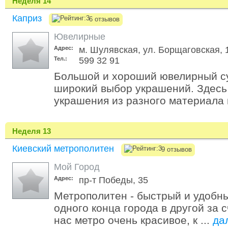
Неделя 14
Каприз
6 отзывов
Ювелирные
Адрес:
м. Шулявская, ул. Борщаговская, 
Тел.:
599 32 91
Большой и хороший ювелирный су
широкий выбор украшений. Здесь
украшения из разного материала и
Неделя 13
Киевский метрополитен
9 отзывов
Мой Город
Адрес:
пр-т Победы, 35
Метрополитен - быстрый и удобны
одного конца города в другой за 
нас метро очень красивое, к ...
да