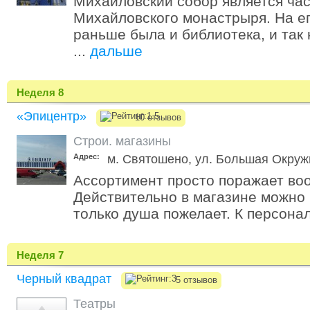
Михайловский собор является ча
Михайловского монастрыря. На е
раньше была и библиотека, и так
...
дальше
Неделя 8
«Эпицентр»
10 отзывов
Строи. магазины
Адрес:
м. Святошено, ул. Большая Окружн
Ассортимент просто поражает во
Действительно в магазине можно 
только душа пожелает. К персоналу
Неделя 7
Черный квадрат
5 отзывов
Театры