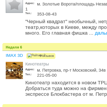
Адрес:
м. Золотые Ворота/площадь Незав
1
Тел.:
353-08-43
"Черный квадрат" необычный, не
театр,которых в Киеве, между про
много. Его главная фишка ...
даль
Неделя 6
IMAX 3D
9 отзывов
Кинотеатры
Адрес:
м. Петровка, пр-т Московский, 34в
Тел.:
221-05-00
Кинотеатр находится в новом ТРЦ
Добраться туда можно на фирме
экспрессе Блокбастера от м. Петр