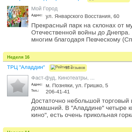
Мой Город
Адрес:
ул. Январского Восстания, 60
Прекрасный парк на склонах от м
Отечественной войны до Днепра.
многим благодаря Певческому (Сп
Неделя 16
ТРЦ "Аладдин"
13 отзывов
Фаст-фуд
,
Кинотеатры
,
...
Адрес:
м. Позняки, ул. Гришко, 5
Тел.:
206-41-41
Достаточно небольшой торговый 
домашний. В "Аладдине" четыре к
кино", есть очень прикольная горка