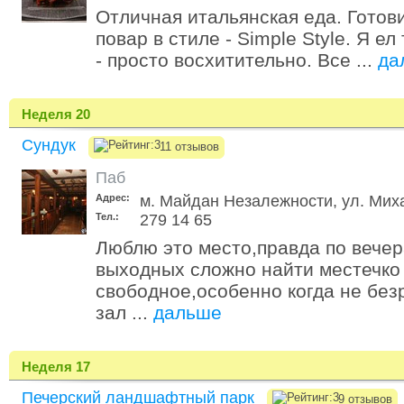
Отличная итальянская еда. Готов
повар в стиле - Simple Style. Я е
- просто восхитительно. Все ...
да
Неделя 20
Сундук
11 отзывов
Паб
Адрес:
м. Майдан Незалежности, ул. Мих
Тел.:
279 14 65
Люблю это место,правда по вече
выходных сложно найти местечко
свободное,особенно когда не без
зал ...
дальше
Неделя 17
Печерский ландшафтный парк
9 отзывов