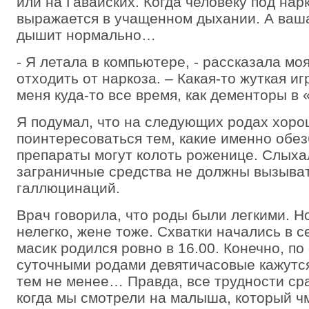
или на Гавайских. Когда человеку под нар
выражается в учащенном дыхании. А ваша
дышит нормально…
- Я летала в компьютере, - рассказала моя
отходить от наркоза. – Какая-то жуткая иг
меня куда-то все время, как дементоры 
Я подумал, что на следующих родах хор
поинтересоваться тем, какие именно об
препараты могут колоть роженице. Слыхал
заграничные средства не должны вызыват
галлюцинаций.
Врач говорила, что роды были легкими. Н
нелегко, жене тоже. Схватки начались в с
масик родился ровно в 16.00. Конечно, по
суточными родами девятичасовые кажутся
тем не менее… Правда, все трудности ср
когда мы смотрели на малыша, который чм