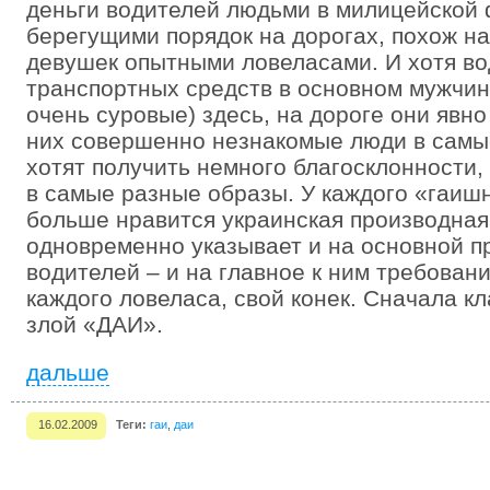
деньги водителей людьми в милицейской 
берегущими порядок на дорогах, похож н
девушек опытными ловеласами. И хотя в
транспортных средств в основном мужчины
очень суровые) здесь, на дороге они явно
них совершенно незнакомые люди в самые
хотят получить немного благосклонности,
в самые разные образы. У каждого «гаишн
больше нравится украинская производная 
одновременно указывает и на основной п
водителей – и на главное к ним требовани
каждого ловеласа, свой конек. Сначала кл
злой «ДАИ».
дальше
16.02.2009
Теги:
гаи
,
даи