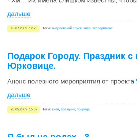
- Хм… Их имена слишком известны, чтобы
дальше
18.07.2009 12:25
Теги:
андреевский спуск
,
киев
,
эксперимент
Подарок Городу. Праздник c
Юрковице.
Анонс полезного мероприятия от проекта
дальше
20.05.2009 15:37
Теги:
киев
,
праздник
,
природа