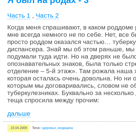
Я был на родах - 3
Часть 1
,
Часть 2
Когда меня спрашивают, в каком роддоме
мне всегда немного не по себе. Нет, все 
просто роддом оказался частью… туберку
диспансера. Знай мы об этом раньше, мы
подумали туда идти. Но на дверях не был
опознавательных знаков, была только стр
отделение – 5-й этаж». Там рожала наша
которая осталась очень довольна. Но ни о
которым мы договаривались, словом не о
туберкулезниках. Буквально за несколько
теща спросила между прочим:
дальше
23.04.2009
Теги:
здоровье
,
медицина