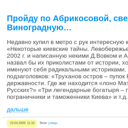
Пройду по Абрикосовой, све
Виноградную…
Недавно купил в метро с рук интересную
«Некоторые киевские тайны. Левобережье
2002 г. и написанную некими Д.Вовком и 
назвал бы их приколистами от истории, х
именуют себя радикальными историками. 
подзаголовков: «Труханов остров – пупок
державности. Где же находится «лоно Ма
Русских?» «Три легендарные богатыря – 
пограничники и таможенники Киева» и т.д
дальше
23.04.2009 11:10
Теги:
улицы