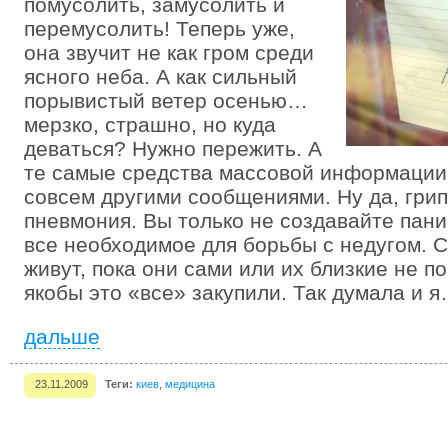
помусолить, замусолить и
перемусолить! Теперь уже,
она звучит не как гром среди
ясного неба. А как сильный
порывистый ветер осенью…
мерзко, страшно, но куда
деваться? Нужно пережить. А
те самые средства массовой информации
совсем другими сообщениями. Ну да, грипп
пневмония. Вы только не создавайте пани
все необходимое для борьбы с недугом. С
живут, пока они сами или их близкие не по
якобы это «все» закупили. Так думала и 
дальше
23.11.2009
Теги:
киев
,
медицина