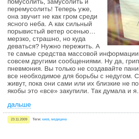
помусолить, замусолить и
перемусолить! Теперь уже,
она звучит не как гром среди
ясного неба. А как сильный
порывистый ветер осенью…
мерзко, страшно, но куда
деваться? Нужно пережить. А
те самые средства массовой информации
совсем другими сообщениями. Ну да, грипп
пневмония. Вы только не создавайте пани
все необходимое для борьбы с недугом. С
живут, пока они сами или их близкие не по
якобы это «все» закупили. Так думала и 
дальше
23.11.2009
Теги:
киев
,
медицина