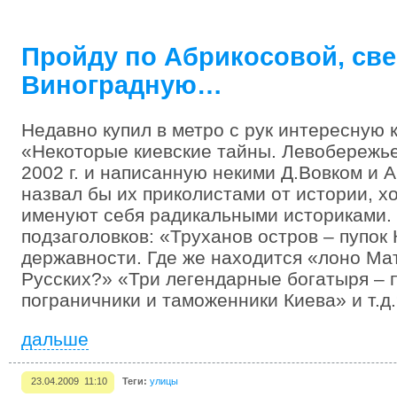
Пройду по Абрикосовой, све
Виноградную…
Недавно купил в метро с рук интересную
«Некоторые киевские тайны. Левобережье
2002 г. и написанную некими Д.Вовком и 
назвал бы их приколистами от истории, х
именуют себя радикальными историками. 
подзаголовков: «Труханов остров – пупок
державности. Где же находится «лоно Ма
Русских?» «Три легендарные богатыря – 
пограничники и таможенники Киева» и т.д
дальше
23.04.2009 11:10
Теги:
улицы