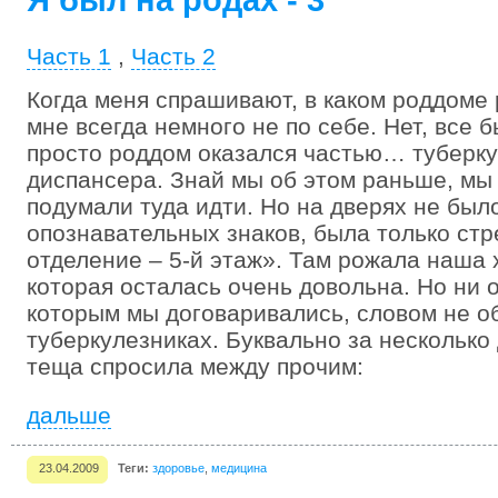
Я был на родах - 3
Часть 1
,
Часть 2
Когда меня спрашивают, в каком роддоме
мне всегда немного не по себе. Нет, все 
просто роддом оказался частью… туберку
диспансера. Знай мы об этом раньше, мы
подумали туда идти. Но на дверях не был
опознавательных знаков, была только стр
отделение – 5-й этаж». Там рожала наша
которая осталась очень довольна. Но ни о
которым мы договаривались, словом не о
туберкулезниках. Буквально за несколько
теща спросила между прочим:
дальше
23.04.2009
Теги:
здоровье
,
медицина