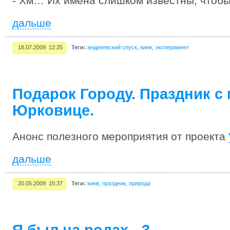
- Хм… Их имена слишком известны, чтобы
дальше
18.07.2009 12:25
Теги:
андреевский спуск
,
киев
,
эксперимент
Подарок Городу. Праздник c
Юрковице.
Анонс полезного мероприятия от проекта
дальше
20.05.2009 15:37
Теги:
киев
,
праздник
,
природа